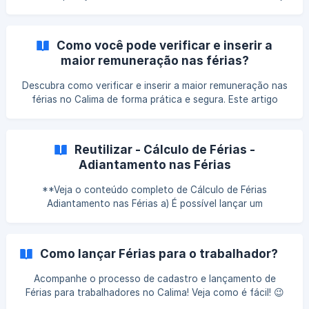
quais etapas fazem parte do processo e os pontos de
atenção para evitar divergências nos cálculos.
Como você pode verificar e inserir a
maior remuneração nas férias?
Descubra como verificar e inserir a maior remuneração nas
férias no Calima de forma prática e segura. Este artigo
mostra o passo a passo para garantir que o cálculo seja
feito corretamente e sem erros.
Reutilizar - Cálculo de Férias -
Adiantamento nas Férias
**Veja o conteúdo completo de Cálculo de Férias
Adiantamento nas Férias a) É possível lançar um
adiantamento para um funcionário que esteja de férias
para isso acesse o menu: Manutenção > Trabalhador >
Evento b) Na tela "Manutenção de Eventos do Cargo do
Como lançar Férias para o trabalhador?
Trabalhador" selecione o "Trabalhador" e cliqu
Acompanhe o processo de cadastro e lançamento de
Férias para trabalhadores no Calima! Veja como é fácil! 😉