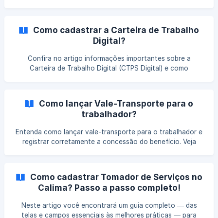
vincular o trabalhador a uma determinada empresa. Assista
ao vídeo: Trabalhador Vínculo no Calima 5
Como cadastrar a Carteira de Trabalho
Digital?
Confira no artigo informações importantes sobre a
Carteira de Trabalho Digital (CTPS Digital) e como
cadastrá-la no Calima!
Como lançar Vale-Transporte para o
trabalhador?
Entenda como lançar vale-transporte para o trabalhador e
registrar corretamente a concessão do benefício. Veja
quais informações devem ser informadas e como esse
lançamento impacta os cálculos da folha de pagamento.
Como cadastrar Tomador de Serviços no
Calima? Passo a passo completo!
Neste artigo você encontrará um guia completo — das
telas e campos essenciais às melhores práticas — para