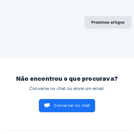
automático, com o parâmetro do 13º Salário definido para
12 meses, além de marcar os eventos para acumulação no
13º no cadastro de eventos do sistema. Assim, ao calcular
Próximos artigos
a folha de dezembro, o sistema gera automaticamente uma
diferença no 13º com base nas horas extras realizadas
após o pagamento antecipado. 😉
Não encontrou o que procurava?
Converse no chat ou envie um email.
Conversar no chat