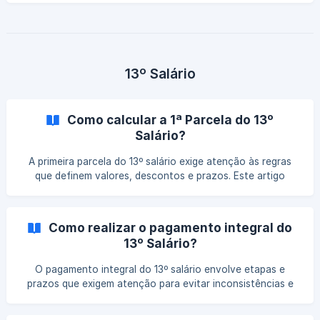
13º Salário
Como calcular a 1ª Parcela do 13º
Salário?
A primeira parcela do 13º salário exige atenção às regras
que definem valores, descontos e prazos. Este artigo
apresenta uma visão objetiva do cálculo para garantir que
o processo seja feito de forma segura e sem
inconsistências na folha.
Como realizar o pagamento integral do
13º Salário?
O pagamento integral do 13º salário envolve etapas e
prazos que exigem atenção para evitar inconsistências e
encargos indevidos. Entenda como realizar esse processo
corretamente no sistema, garantindo cálculos precisos e