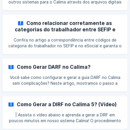
outros sistemas para o Calima através dos arquivos digitais
RAIS, MANAD e SEFIP no Módulo Folha de Pagamento.
Como relacionar corretamente as
categorias do trabalhador entre SEFIP e
eSocial?
Confira no artigo a correspondência entre códigos de
categoria do trabalhador no SEFIP e no eSocial e garanta o
envio correto das informações!
Como Gerar DARF no Calima?
Você sabe como configurar e gerar a guia DARF no Calima
sem complicações? Neste artigo, mostramos o passo a
passo para garantir que sua empresa esteja em dia com os
tributos federais, desde a configuração até a integração
contábil. Leitura essencial para profissionais de DP e
Como Gerar a DIRF no Calima 5? (Vídeo)
contabilidade!
| Assista o vídeo abaixo e aprenda a gerar a DIRF em
poucos minutos em nosso sistema Calima! O procedimento
é bem simples! :) FIQUE POR DENTRO!