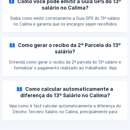
Como você pode emitir a Guia GPS do 13º
salário no Calima?
Saiba como emitir corretamente a Guia GPS do 13º salário
no Calima e garanta que os encargos sejam recolhidos
dentro do prazo e de forma precisa.
Como gerar o recibo da 2ª Parcela do 13º
salário?
Entenda como gerar o recibo da 2ª parcela do 13º salário e
formalizar o pagamento realizado ao trabalhador. Veja
quais informações constam no documento e como utilizá-
lo para conferência e registro na folha de pagamento.
Como calcular automaticamente a
diferença do 13º Salário no Calima?
Veja como é fácil calcular automaticamente a diferença do
Décimo Terceiro Salário no Calima, principalmente para
empresas que têm funcionários que fazem muitas horas
extras. Acompanhe o passo a passo em texto e vídeo! O
processo inclui configurar a empresa para o cálculo