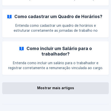
registrar corretamente o tomador, evitar erros comuns e
garantir integração correta com a folha de pagamento.
Como cadastrar um Quadro de Horários?
Entenda como cadastrar um quadro de horários e
estruturar corretamente as jornadas de trabalho no
sistema. Veja quais informações devem ser configuradas e
como esse cadastro contribui para o controle da jornada
dos colaboradores.
Como incluir um Salário para o
trabalhador?
Entenda como incluir um salário para o trabalhador e
registrar corretamente a remuneração vinculada ao cargo.
Veja quais informações devem ser informadas e como esse
cadastro impacta os cálculos da folha de pagamento.
Mostrar mais artigos