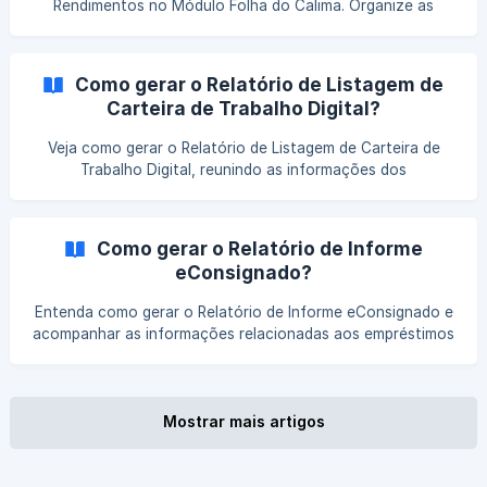
Rendimentos no Módulo Folha do Calima. Organize as
informações de forma simples e cumpra suas obrigações
sem complicações.
Como gerar o Relatório de Listagem de
Carteira de Trabalho Digital?
Veja como gerar o Relatório de Listagem de Carteira de
Trabalho Digital, reunindo as informações dos
colaboradores de forma organizada para facilitar
conferências, registros e o acompanhamento das rotinas
trabalhistas.
Como gerar o Relatório de Informe
eConsignado?
Entenda como gerar o Relatório de Informe eConsignado e
acompanhar as informações relacionadas aos empréstimos
consignados dos colaboradores. Veja quais dados são
apresentados e como utilizá-los para conferência e
controle na folha de pagamento.
Mostrar mais artigos