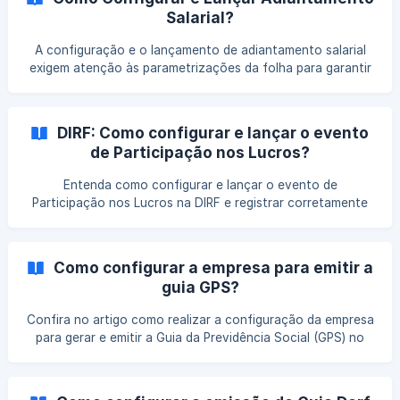
o trabalhador receba corretamente o valor devido.
Salarial?
A configuração e o lançamento de adiantamento salarial
exigem atenção às parametrizações da folha para garantir
cálculos corretos e evitar divergências nos descontos e
pagamentos. Entenda como realizar esse processo no
sistema e manter a rotina financeira dos colaboradores
DIRF: Como configurar e lançar o evento
organizada.
de Participação nos Lucros?
Entenda como configurar e lançar o evento de
Participação nos Lucros na DIRF e registrar corretamente
esses valores. Veja quais informações devem ser
informadas e como garantir a conformidade da declaração.
Como configurar a empresa para emitir a
guia GPS?
Confira no artigo como realizar a configuração da empresa
para gerar e emitir a Guia da Previdência Social (GPS) no
Calima!