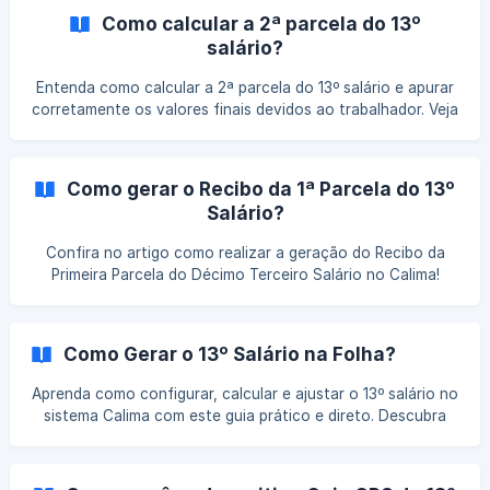
conformidade com a legislação trabalhista.
Como calcular a 2ª parcela do 13º
salário?
Entenda como calcular a 2ª parcela do 13º salário e apurar
corretamente os valores finais devidos ao trabalhador. Veja
quais descontos e informações devem ser considerados no
processamento dessa etapa do pagamento.
Como gerar o Recibo da 1ª Parcela do 13º
Salário?
Confira no artigo como realizar a geração do Recibo da
Primeira Parcela do Décimo Terceiro Salário no Calima!
Como Gerar o 13º Salário na Folha?
Aprenda como configurar, calcular e ajustar o 13º salário no
sistema Calima com este guia prático e direto. Descubra
como evitar erros, lançar valores manuais e gerar
relatórios completos para garantir conformidade e
eficiência na sua folha de pagamento.