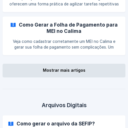
oferecem uma forma prática de agilizar tarefas repetitivas
e manter a consistência das informações. Neste artigo,
você verá como esses recursos funcionam e como podem
facilitar a rotina dentro do Calima.
Como Gerar a Folha de Pagamento para
MEI no Calima
Veja como cadastrar corretamente um MEI no Calima e
gerar sua folha de pagamento sem complicações. Um
passo a passo simples para garantir que os envios ao
eSocial sejam feitos de forma segura e sem erros.
Mostrar mais artigos
Arquivos Digitais
Como gerar o arquivo da SEFIP?