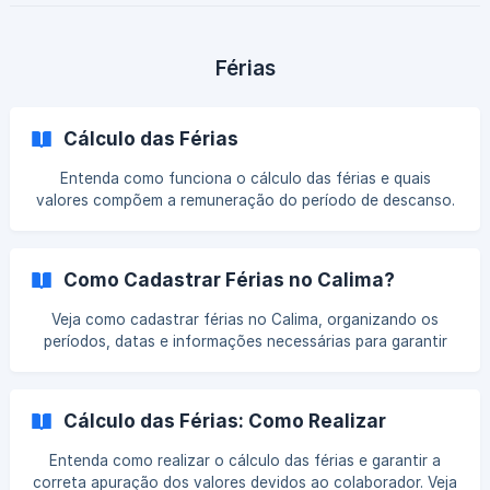
Férias
Cálculo das Férias
Entenda como funciona o cálculo das férias e quais
valores compõem a remuneração do período de descanso.
Veja os principais pontos que influenciam o cálculo e como
garantir a correta apuração dos direitos do colaborador.
Como Cadastrar Férias no Calima?
Veja como cadastrar férias no Calima, organizando os
períodos, datas e informações necessárias para garantir
cálculos corretos, conformidade legal e mais agilidade nas
rotinas da folha de pagamento.
Cálculo das Férias: Como Realizar
Entenda como realizar o cálculo das férias e garantir a
correta apuração dos valores devidos ao colaborador. Veja