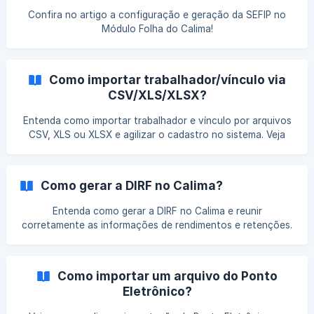
Confira no artigo a configuração e geração da SEFIP no
Módulo Folha do Calima!
Como importar trabalhador/vínculo via
CSV/XLS/XLSX?
Entenda como importar trabalhador e vínculo por arquivos
CSV, XLS ou XLSX e agilizar o cadastro no sistema. Veja
quais dados devem constar nos arquivos e como evitar
inconsistências durante a importação.
Como gerar a DIRF no Calima?
Entenda como gerar a DIRF no Calima e reunir
corretamente as informações de rendimentos e retenções.
Veja quais dados são considerados no processo e como
garantir o envio conforme as exigências legais.
Como importar um arquivo do Ponto
Eletrônico?