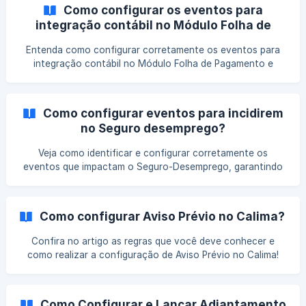
Como configurar os eventos para
integração contábil no Módulo Folha de
Pagamento?
Entenda como configurar corretamente os eventos para
integração contábil no Módulo Folha de Pagamento e
garanta que as informações financeiras sejam transferidas
de forma precisa e automática para a contabilidade.
Como configurar eventos para incidirem
no Seguro desemprego?
Veja como identificar e configurar corretamente os
eventos que impactam o Seguro-Desemprego, garantindo
que as informações sejam transmitidas sem falhas e
evitando problemas para o trabalhador.
Como configurar Aviso Prévio no Calima?
Confira no artigo as regras que você deve conhecer e
como realizar a configuração de Aviso Prévio no Calima!
Configurar essa regra no sistema garante que o cálculo
seja feito de forma automática e sem erros, evitando
problemas trabalhistas para a empresa e assegurando que
Como Configurar e Lançar Adiantamento