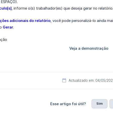
+ ESPAÇO).
culo[s]
, informe o(s) trabalhador(es) que deseja gerar no relatór
ões adicionais do relatório
, você pode personalizá-lo ainda mai
ão
Gerar
.
Actualizado em: 04/05/20
Sim
Esse artigo foi útil?