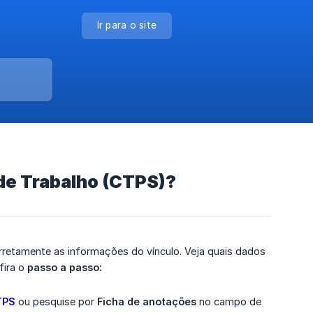
Ir para o site
 de Trabalho (CTPS)?
orretamente as informações do vínculo. Veja quais dados
fira o
passo a passo:
TPS
ou pesquise por
Ficha de anotações
no campo de