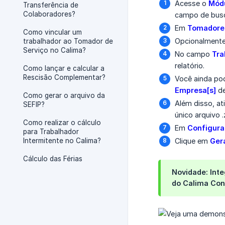
Acesse o
Módu
Transferência de
Colaboradores?
campo de bus
Em
Tomadores
Como vincular um
Opcionalmente
trabalhador ao Tomador de
Serviço no Calima?
No campo
Tra
relatório.
Como lançar e calcular a
Rescisão Complementar?
Você ainda po
Empresa[s]
de
Como gerar o arquivo da
Além disso, at
SEFIP?
único arquivo .
Como realizar o cálculo
Em
Configuraç
para Trabalhador
Intermitente no Calima?
Clique em
Ger
Cálculo das Férias
Novidade: Int
do
Calima Con