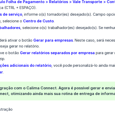
lo Folha de Pagamento > Relatórios > Vale Transporte > Contr
ca (CTRL + ESPAÇO).
 de serviço
, informe o(s) tomador(es) desejado(s). Campo opcio
, selecione o
Centro de Custo
.
balhadores
, selecione o(s) trabalhador(es) desejado(s). Se nenh
derá ativar o botão
Gerar para empresas
. Neste caso, será nece
seja gerar no relatório.
ive o botão
Gerar relatórios separados por empresa
para gerar
zip.
ões adicionais do relatório
, você pode personalizá-lo ainda mai
ar
.
egração com o Calima Connect.
Agora é possível
gerar e envi
nect
, otimizando ainda mais sua rotina de entrega de infor