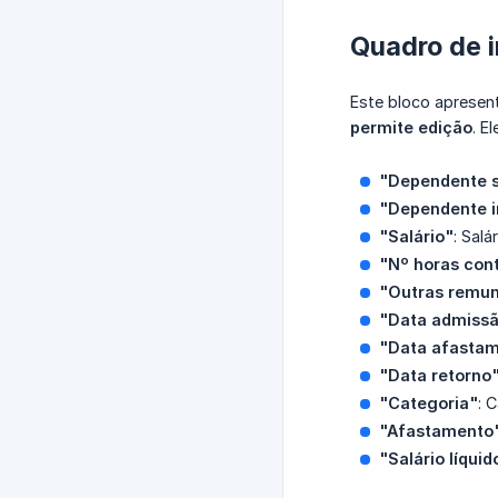
Quadro de 
Este bloco apresen
permite edição
. E
"Dependente sa
"Dependente i
"Salário"
: Salá
"Nº horas cont
"Outras remu
"Data admiss
"Data afasta
"Data retorno
"Categoria"
: 
"Afastamento
"Salário líquid