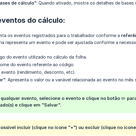
bases de cálculo"
: Quando ativado, mostra os detalhes de bases 
ventos do cálculo:
nta os eventos registrados para o trabalhador conforme a
referê
nha representa um evento e pode ser ajustada conforme a necessid
igo do evento utilizado no cálculo da folha.
Nome do evento referente ao código.
e evento (rendimento, desconto, etc).
or"
: Apresenta o valor ou a variável relacionada ao evento no mês 
 qualquer evento, selecione o evento e clique no botão ✏️ para 
jado(s) e clique em "Salvar".
ssível incluir (clique no ícone "+") ou excluir (clique no íco