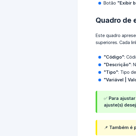
Botão
"Exibir 
Quadro de e
Este quadro aprese
superiores. Cada li
"Código"
: Cód
"Descrição"
: 
"Tipo"
: Tipo d
"Variável | Val
✅ Para ajustar
ajuste(s) dese
📌 Também é po