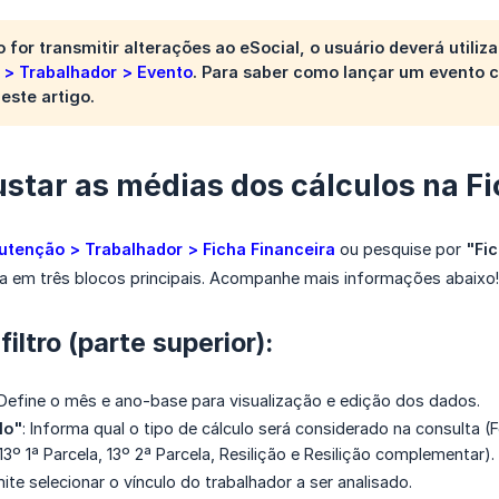
vo for transmitir alterações ao eSocial, o usuário deverá utili
> Trabalhador > Evento
. Para saber como lançar um evento c
este artigo.
star as médias dos cálculos na Fi
tenção > Trabalhador > Ficha Financeira
ou pesquise por
"Fic
ida em três blocos principais. Acompanhe mais informações abaixo!
iltro (parte superior):
 Define o mês e ano-base para visualização e edição dos dados.
lo"
: Informa qual o tipo de cálculo será considerado na consulta (
3º 1ª Parcela, 13º 2ª Parcela, Resilição e Resilição complementar).
mite selecionar o vínculo do trabalhador a ser analisado.