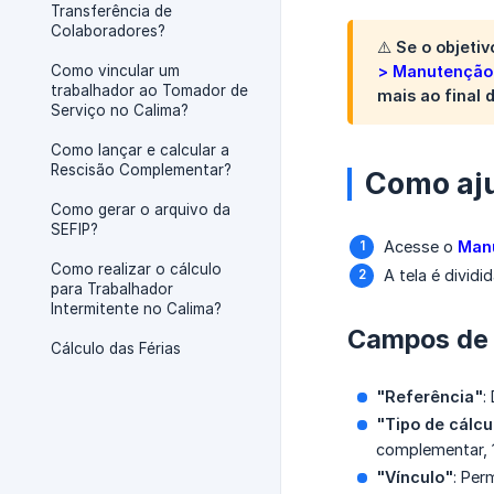
Transferência de
Colaboradores?
⚠️ Se o objeti
Como vincular um
> Manutenção 
trabalhador ao Tomador de
mais
ao final d
Serviço no Calima?
Como lançar e calcular a
Rescisão Complementar?
Como aju
Como gerar o arquivo da
SEFIP?
Acesse o
Manu
Como realizar o cálculo
A tela é divid
para Trabalhador
Intermitente no Calima?
Campos de f
Cálculo das Férias
"Referência"
:
"Tipo de cálcu
complementar, 1
"Vínculo"
: Per