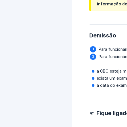
informação do 
Demissão
Para funcioná
Para funcioná
a CBO esteja 
exista um exam
a data do exam
🫵 Fique liga