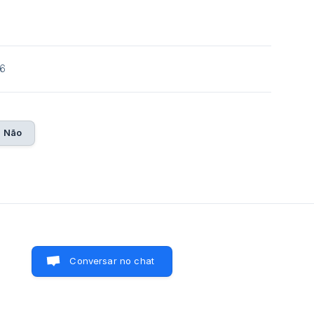
26
Não
Conversar no chat