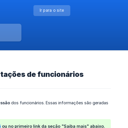
Ir para o site
ações de funcionários
issão
dos funcionários. Essas informações são geradas
i
ou no primeiro link da seção "Saiba mais" abaixo.