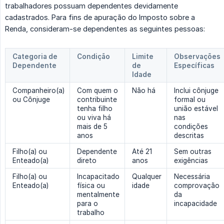
trabalhadores possuam dependentes devidamente
cadastrados. Para fins de apuração do Imposto sobre a
Renda, consideram-se dependentes as seguintes pessoas:
Categoria de
Condição
Limite
Observações
Dependente
de
Específicas
Idade
Companheiro(a)
Com quem o
Não há
Inclui cônjuge
ou Cônjuge
contribuinte
formal ou
tenha filho
união estável
ou viva há
nas
mais de 5
condições
anos
descritas
Filho(a) ou
Dependente
Até 21
Sem outras
Enteado(a)
direto
anos
exigências
Filho(a) ou
Incapacitado
Qualquer
Necessária
Enteado(a)
física ou
idade
comprovação
mentalmente
da
para o
incapacidade
trabalho