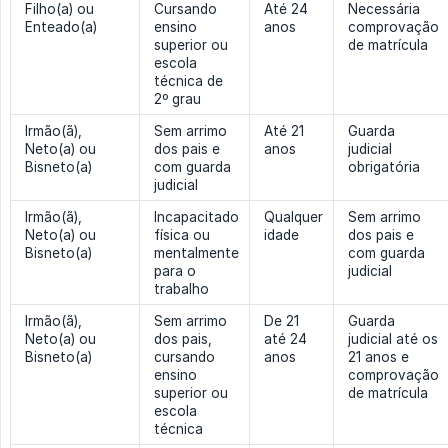
Filho(a) ou
Cursando
Até 24
Necessária
Enteado(a)
ensino
anos
comprovação
superior ou
de matrícula
escola
técnica de
2º grau
Irmão(ã),
Sem arrimo
Até 21
Guarda
Neto(a) ou
dos pais e
anos
judicial
Bisneto(a)
com guarda
obrigatória
judicial
Irmão(ã),
Incapacitado
Qualquer
Sem arrimo
Neto(a) ou
física ou
idade
dos pais e
Bisneto(a)
mentalmente
com guarda
para o
judicial
trabalho
Irmão(ã),
Sem arrimo
De 21
Guarda
Neto(a) ou
dos pais,
até 24
judicial até os
Bisneto(a)
cursando
anos
21 anos e
ensino
comprovação
superior ou
de matrícula
escola
técnica