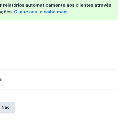
ar relatórios automaticamente aos clientes
através
mações.
Clique aqui e saiba mais
.
26
Não