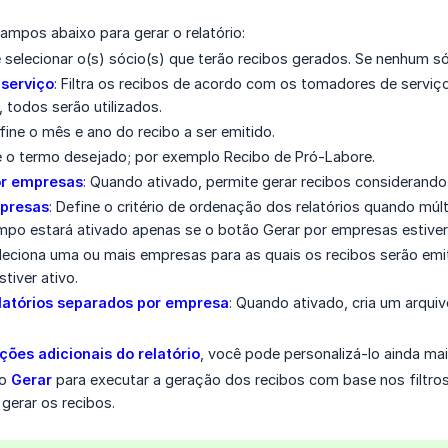
ampos abaixo para gerar o relatório:
e selecionar o(s) sócio(s) que terão recibos gerados. Se nenhum só
serviço
: Filtra os recibos de acordo com os tomadores de servi
, todos serão utilizados.
efine o mês e ano do recibo a ser emitido.
ze o termo desejado; por exemplo Recibo de Pró-Labore.
or empresas
: Quando ativado, permite gerar recibos consideran
presas
: Define o critério de ordenação dos relatórios quando mú
ampo estará ativado apenas se o botão Gerar por empresas estiver
eleciona uma ou mais empresas para as quais os recibos serão emi
tiver ativo.
latórios separados por empresa
: Quando ativado, cria um arquiv
ões adicionais do relatório
, você pode personalizá-lo ainda mai
ão
Gerar
para executar a geração dos recibos com base nos filtro
gerar os recibos.