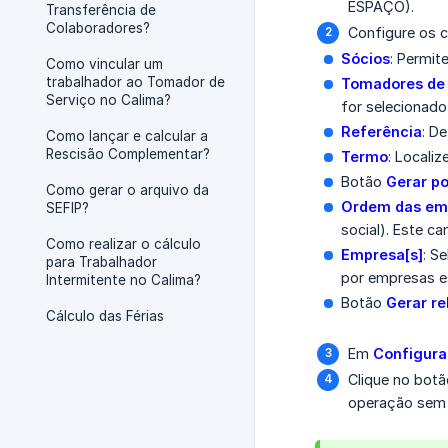
ESPAÇO).
Transferência de
Colaboradores?
Configure os c
Sócios
: Permit
Como vincular um
trabalhador ao Tomador de
Tomadores de 
Serviço no Calima?
for selecionado
Referência
: D
Como lançar e calcular a
Rescisão Complementar?
Termo
: Locali
Botão
Gerar p
Como gerar o arquivo da
Ordem das em
SEFIP?
social). Este c
Como realizar o cálculo
Empresa[s]
: S
para Trabalhador
por empresas es
Intermitente no Calima?
Botão
Gerar re
Cálculo das Férias
Em
Configuraç
Clique no bot
operação sem 