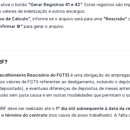
 ative o botão
"Gerar Registros 41 e 42"
. Estes registros são i
 valores de indenização e outros encargos.
po de Cálculo"
, informe se o arquivo será para uma
"Rescisão"
nfirmar ⚙️"
para gerar o arquivo.
RF?
ecolhimento Rescisório do FGTS)
é uma obrigação do empregado
 os valores de FGTS referentes ao desligamento, incluindo o depó
depositado), e eventuais diferenças de depósitos de meses anteri
são sem justa causa e em outras modalidades que permitam o sa
F deve ser realizado até o
1º dia útil subsequente à data da r
s o término do contrato
(nos casos de aviso trabalhado). A falta 