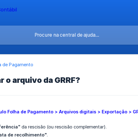
a de Pagamento
r o arquivo da GRRF?
lo Folha de Pagamento > Arquivos digitais > Exportação > G
ferência"
da rescisão (ou rescisão complementar).
ata de recolhimento"
.