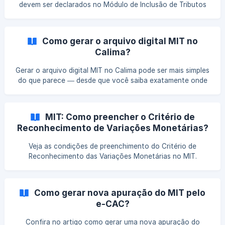
devem ser declarados no Módulo de Inclusão de Tributos
(MIT) a partir da competência 01/2025.
Como gerar o arquivo digital MIT no
Calima?
Gerar o arquivo digital MIT no Calima pode ser mais simples
do que parece — desde que você saiba exatamente onde
clicar e o que conferir. Entenda o processo, evite erros
comuns e garanta que suas informações estejam prontas
para envio sem retrabalho.
MIT: Como preencher o Critério de
Reconhecimento de Variações Monetárias?
Veja as condições de preenchimento do Critério de
Reconhecimento das Variações Monetárias no MIT.
Como gerar nova apuração do MIT pelo
e-CAC?
Confira no artigo como gerar uma nova apuração do