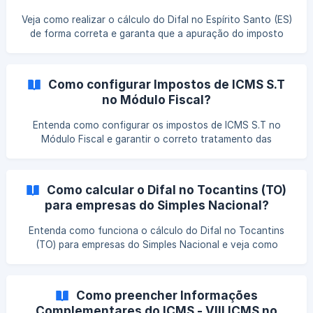
Veja como realizar o cálculo do Difal no Espírito Santo (ES)
de forma correta e garanta que a apuração do imposto
esteja em conformidade com a legislação estadual.
Como configurar Impostos de ICMS S.T
no Módulo Fiscal?
Entenda como configurar os impostos de ICMS S.T no
Módulo Fiscal e garantir o correto tratamento das
operações sujeitas à substituição tributária. Veja quais
parâmetros precisam ser definidos e como essa
configuração impacta a apuração e o controle fiscal.
Como calcular o Difal no Tocantins (TO)
para empresas do Simples Nacional?
Entenda como funciona o cálculo do Difal no Tocantins
(TO) para empresas do Simples Nacional e veja como
garantir que os valores sejam apurados de forma correta
no seu sistema.
Como preencher Informações
Complementares do ICMS - VIII ICMS no