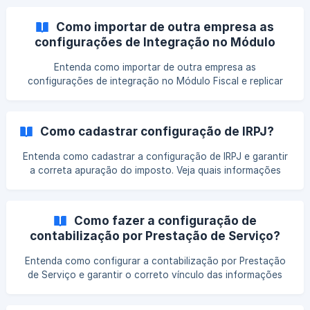
ajustadas e como essa configuração contribui para a
apuração fiscal consistente.
Como importar de outra empresa as
configurações de Integração no Módulo
Fiscal?
Entenda como importar de outra empresa as
configurações de integração no Módulo Fiscal e replicar
parâmetros já definidos. Veja quais informações são
consideradas no processo e como garantir a consistência
das configurações entre empresas.
Como cadastrar configuração de IRPJ?
Entenda como cadastrar a configuração de IRPJ e garantir
a correta apuração do imposto. Veja quais informações
devem ser definidas no cadastro e como essa
configuração impacta os cálculos e a conformidade fiscal.
Como fazer a configuração de
contabilização por Prestação de Serviço?
Entenda como configurar a contabilização por Prestação
de Serviço e garantir o correto vínculo das informações
fiscais com os lançamentos contábeis. Veja quais
parâmetros devem ser ajustados e como essa