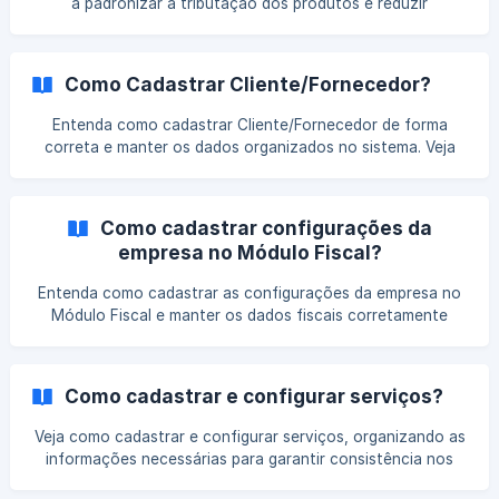
a padronizar a tributação dos produtos e reduzir
inconsistências nos lançamentos fiscais. Entenda como
configurar esses dados corretamente e garantir mais
segurança nas apurações e emissões fiscais.
Como Cadastrar Cliente/Fornecedor?
Entenda como cadastrar Cliente/Fornecedor de forma
correta e manter os dados organizados no sistema. Veja
quais informações devem ser informadas e como esse
cadastro impacta as rotinas fiscais e contábeis.
Como cadastrar configurações da
empresa no Módulo Fiscal?
Entenda como cadastrar as configurações da empresa no
Módulo Fiscal e manter os dados fiscais corretamente
definidos. Veja quais informações devem ser ajustadas e
como essa configuração impacta o funcionamento das
rotinas fiscais.
Como cadastrar e configurar serviços?
Veja como cadastrar e configurar serviços, organizando as
informações necessárias para garantir consistência nos
registros, correta tributação e apoio às rotinas