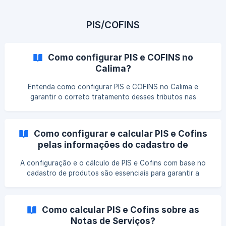
PIS/COFINS
Como configurar PIS e COFINS no
Calima?
Entenda como configurar PIS e COFINS no Calima e
garantir o correto tratamento desses tributos nas
operações. Veja quais parâmetros devem ser definidos e
como essa configuração contribui para a consistência das
apurações fiscais.
Como configurar e calcular PIS e Cofins
pelas informações do cadastro de
produtos?
A configuração e o cálculo de PIS e Cofins com base no
cadastro de produtos são essenciais para garantir a
apuração correta dessas contribuições. Entenda como
utilizar essas informações no sistema, evitar
inconsistências nos valores e assegurar maior precisão nos
Como calcular PIS e Cofins sobre as
lançamentos fiscais.
Notas de Serviços?