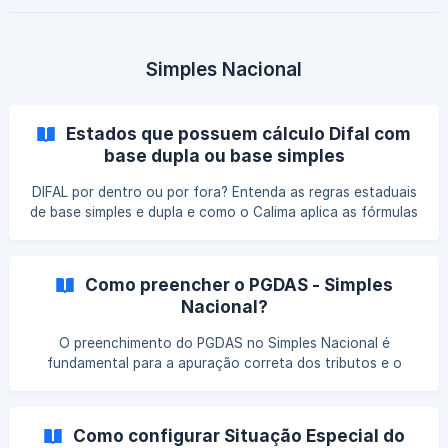
Simples Nacional
Estados que possuem cálculo Difal com
base dupla ou base simples
DIFAL por dentro ou por fora? Entenda as regras estaduais
de base simples e dupla e como o Calima aplica as fórmulas
de recolhimento nas notas fiscais.
Como preencher o PGDAS - Simples
Nacional?
O preenchimento do PGDAS no Simples Nacional é
fundamental para a apuração correta dos tributos e o
cumprimento das obrigações fiscais. Entenda como
informar os dados no sistema, evitar inconsistências na
declaração e garantir mais segurança no cálculo dos
Como configurar Situação Especial do
impostos.