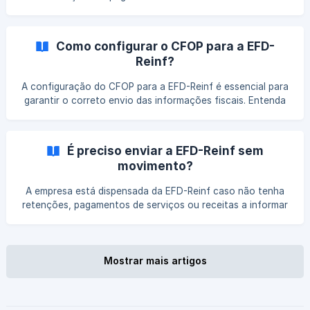
beneficiários pessoa jurídica, além das retenções
vinculadas às operações. Entenda como realizar esse envio
corretamente e evitar inconsistências na transmissão das
Como configurar o CFOP para a EFD-
informações à Receita Federal.
Reinf?
A configuração do CFOP para a EFD-Reinf é essencial para
garantir o correto envio das informações fiscais. Entenda
como ajustar esse parâmetro no sistema, evitar
inconsistências nos eventos e manter a conformidade com
as exigências do fisco.
É preciso enviar a EFD-Reinf sem
movimento?
A empresa está dispensada da EFD-Reinf caso não tenha
retenções, pagamentos de serviços ou receitas a informar
no período.
Mostrar mais artigos