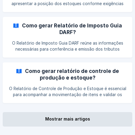
apresentar a posição dos estoques conforme exigências
fiscais. Entenda como gerar esse demonstrativo no
sistema, conferir as informações e garantir a conformidade
dos dados apresentados.
Como gerar Relatório de Imposto Guia
DARF?
O Relatório de Imposto Guia DARF reúne as informações
necessárias para conferência e emissão dos tributos
federais. Entenda como gerar esse demonstrativo no
sistema, validar os dados e garantir o correto cumprimento
das obrigações fiscais.
Como gerar relatório de controle de
produção e estoque?
O Relatório de Controle de Produção e Estoque é essencial
para acompanhar a movimentação de itens e validar os
dados produtivos. Entenda como gerar esse demonstrativo
no sistema, identificar possíveis divergências e manter o
controle mais preciso das operações.
Mostrar mais artigos