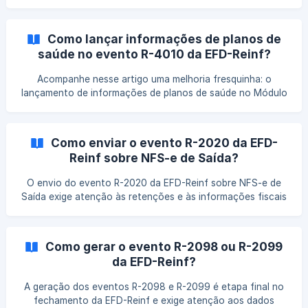
física. Entenda como realizar esse processo no sistema,
evitar inconsistências na validação e garantir o correto
cumprimento das obrigações fiscais.
Como lançar informações de planos de
saúde no evento R-4010 da EFD-Reinf?
Acompanhe nesse artigo uma melhoria fresquinha: o
lançamento de informações de planos de saúde no Módulo
Fiscal e o seu envio para a EFD-Reinf através do Evento R-
4010. O novo recurso foi lançado na Versão 5.2.9 do
Calima para atender ao pedido de muitos clientes. Você
Como enviar o evento R-2020 da EFD-
pediu, nós atendemos! Confira o passo a passo para
Reinf sobre NFS-e de Saída?
cadastrar e enviar as informações sobre planos de saúde
na EFD-Reinf. 😉
O envio do evento R-2020 da EFD-Reinf sobre NFS-e de
Saída exige atenção às retenções e às informações fiscais
vinculadas aos serviços prestados. Entenda os pontos
essenciais desse processo e evite inconsistências na
transmissão dos dados.
Como gerar o evento R-2098 ou R-2099
da EFD-Reinf?
A geração dos eventos R-2098 e R-2099 é etapa final no
fechamento da EFD-Reinf e exige atenção aos dados