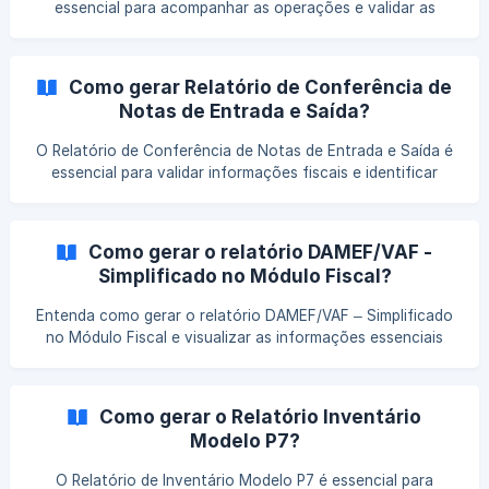
essencial para acompanhar as operações e validar as
informações fiscais relacionadas aos serviços prestados.
Entenda como gerar esse demonstrativo no sistema, evitar
inconsistências e garantir maior controle sobre os dados.
Como gerar Relatório de Conferência de
Notas de Entrada e Saída?
O Relatório de Conferência de Notas de Entrada e Saída é
essencial para validar informações fiscais e identificar
possíveis divergências antes do fechamento. Entenda
como utilizar esse recurso para manter os dados
consistentes e evitar problemas nas apurações.
Como gerar o relatório DAMEF/VAF -
Simplificado no Módulo Fiscal?
Entenda como gerar o relatório DAMEF/VAF – Simplificado
no Módulo Fiscal e visualizar as informações essenciais
exigidas pelo fisco. Veja quais dados são apresentados e
como utilizá-los para conferência e atendimento da
obrigação.
Como gerar o Relatório Inventário
Modelo P7?
O Relatório de Inventário Modelo P7 é essencial para