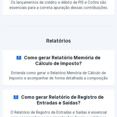
Os lançamentos de crédito e débito de PIS e Cofins são
essenciais para a correta apuração dessas contribuições.
Entenda como registrar essas operações no sistema, evitar
inconsistências nos valores e garantir maior precisão no
controle fiscal.
Relatórios
Como gerar Relatório Memória de
Cálculo de Imposto?
Entenda como gerar o Relatório Memória de Cálculo de
Imposto e acompanhar de forma detalhada a composição
dos tributos. Veja quais informações são apresentadas e
como utilizá-las para conferência e validação dos valores
apurados.
Como gerar Relatório de Registro de
Entradas e Saídas?
O Relatório de Registro de Entradas e Saídas é essencial