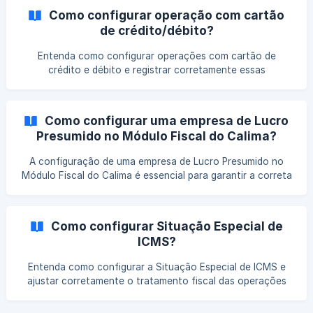
configuração contribui para a consistência dos registros.
Como configurar operação com cartão
de crédito/débito?
Entenda como configurar operações com cartão de
crédito e débito e registrar corretamente essas
movimentações no sistema. Veja quais parâmetros devem
ser ajustados e como essa configuração impacta o
controle financeiro e fiscal.
Como configurar uma empresa de Lucro
Presumido no Módulo Fiscal do Calima?
A configuração de uma empresa de Lucro Presumido no
Módulo Fiscal do Calima é essencial para garantir a correta
apuração dos tributos. Entenda como ajustar esses
parâmetros no sistema, evitar inconsistências fiscais e
manter a conformidade com a legislação.
Como configurar Situação Especial de
ICMS?
Entenda como configurar a Situação Especial de ICMS e
ajustar corretamente o tratamento fiscal das operações
no sistema. Veja quais informações devem ser definidas e
como essa configuração contribui para a apuração