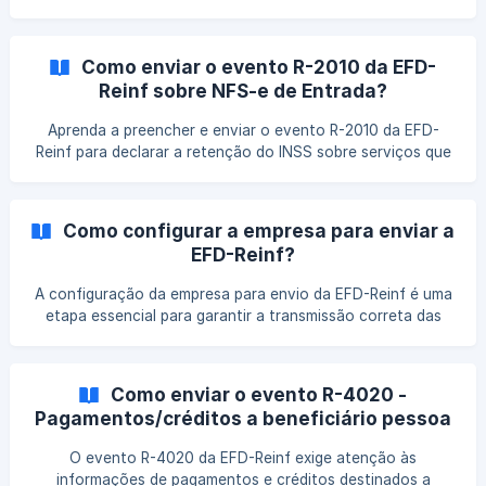
apurados. Entenda como emitir esses eventos no sistema,
evitar inconsistências no envio e garantir o encerramento
correto das informações fiscais.
Como enviar o evento R-2010 da EFD-
Reinf sobre NFS-e de Entrada?
Aprenda a preencher e enviar o evento R-2010 da EFD-
Reinf para declarar a retenção do INSS sobre serviços que
sua empresa contrata. O passo a passo te ajudará a
cumprir suas obrigações fiscais, aproveite! 🥰 O evento R-
2010 se trata da Retenção Previdenciária - Serviços
Como configurar a empresa para enviar a
Tomados (Notas de Serviços - NFS-e).
EFD-Reinf?
A configuração da empresa para envio da EFD-Reinf é uma
etapa essencial para garantir a transmissão correta das
informações fiscais. Entenda como ajustar os parâmetros
no sistema, evitar erros na validação e assegurar o
cumprimento das obrigações acessórias.
Como enviar o evento R-4020 -
Pagamentos/créditos a beneficiário pessoa
jurídica da EFD-Reinf?
O evento R-4020 da EFD-Reinf exige atenção às
informações de pagamentos e créditos destinados a