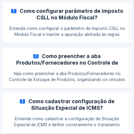
operacionais do sistema.
Como configurar parâmetro de imposto
CSLL no Módulo Fiscal?
Entenda como configurar o parâmetro de imposto CSLL no
Módulo Fiscal e manter a apuração alinhada às regras
fiscais. Veja quais informações devem ser ajustadas e
como essa configuração impacta os cálculos e o controle
tributário.
Como preencher a aba
Produtos/Fornecedores no Controle de
Estoque - Produto?
Veja como preencher a aba Produtos/Fornecedores no
Controle de Estoque de Produtos, organizando os vínculos
entre itens e fornecedores para garantir consistência dos
cadastros, controle das informações e apoio às rotinas do
sistema.
Como cadastrar configuração de
Situação Especial de ICMS?
Entenda como cadastrar a configuração de Situação
Especial de ICMS e definir corretamente o tratamento
fiscal das operações no sistema. Veja quais informações