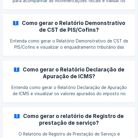
para acompanhar as movimentações fiscais e validar os
dados apurados. Entenda como gerar esse demonstrativo
no sistema, identificar possíveis inconsistências e manter o
controle das operações com mais precisão.
Como gerar o Relatório Demonstrativo
de CST de PIS/Cofins?
Entenda como gerar o Relatório Demonstrativo de CST de
PIS/Cofins e visualizar o enquadramento tributário das
operações. Veja quais informações são apresentadas e
como utilizá-las para conferência e análise fiscal.
Como gerar o Relatório Declaração de
Apuração de ICMS?
Entenda como gerar o Relatório Declaração de Apuração
de ICMS e visualizar os valores apurados do imposto no
período. Veja quais informações são apresentadas e como
utilizá-las para conferência e controle fiscal.
Como gerar o relatório de Registro de
prestação de serviço?
O Relatório de Registro de Prestação de Serviço é