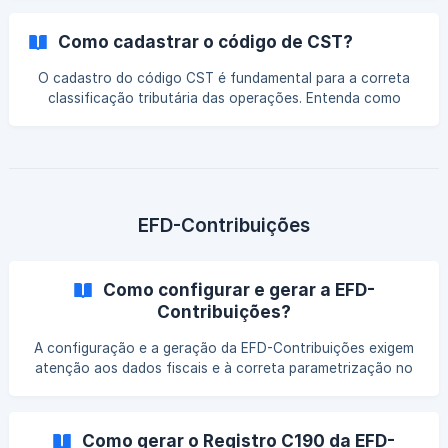
devem ser preenchidas e como esse ajuste contribui para a
apuração adequada do imposto.
Como cadastrar o código de CST?
O cadastro do código CST é fundamental para a correta
classificação tributária das operações. Entenda como
configurar esse código no sistema, evitar inconsistências
nos lançamentos fiscais e garantir a conformidade das
informações.
EFD-Contribuições
Como configurar e gerar a EFD-
Contribuições?
A configuração e a geração da EFD-Contribuições exigem
atenção aos dados fiscais e à correta parametrização no
sistema. Entenda como preparar e emitir o arquivo, evitar
inconsistências na validação e garantir a conformidade
com as exigências da Receita Federal.
Como gerar o Registro C190 da EFD-