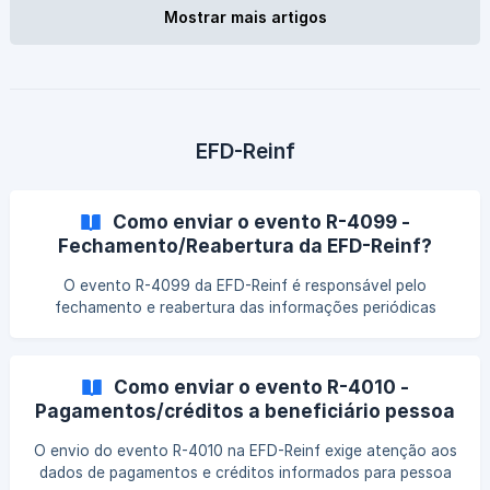
Mostrar mais artigos
EFD-Reinf
Como enviar o evento R-4099 -
Fechamento/Reabertura da EFD-Reinf?
O evento R-4099 da EFD-Reinf é responsável pelo
fechamento e reabertura das informações periódicas
enviadas ao ambiente da Receita Federal. Entenda como
realizar esse processo corretamente e evitar
inconsistências que podem impactar a transmissão e
Como enviar o evento R-4010 -
validação dos eventos.
Pagamentos/créditos a beneficiário pessoa
física da EFD-Reinf?
O envio do evento R-4010 na EFD-Reinf exige atenção aos
dados de pagamentos e créditos informados para pessoa