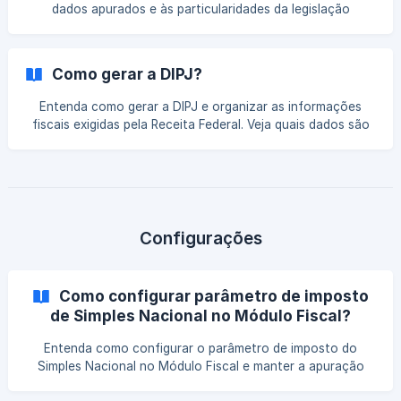
dados apurados e às particularidades da legislação
estadual. Entenda como emitir essa obrigação no sistema,
evitar inconsistências na validação e garantir o envio
correto das informações fiscais.
Como gerar a DIPJ?
Entenda como gerar a DIPJ e organizar as informações
fiscais exigidas pela Receita Federal. Veja quais dados são
considerados no processo e como garantir o correto
preenchimento da declaração.
Configurações
Como configurar parâmetro de imposto
de Simples Nacional no Módulo Fiscal?
Entenda como configurar o parâmetro de imposto do
Simples Nacional no Módulo Fiscal e manter a apuração
conforme o regime tributário. Veja quais definições são