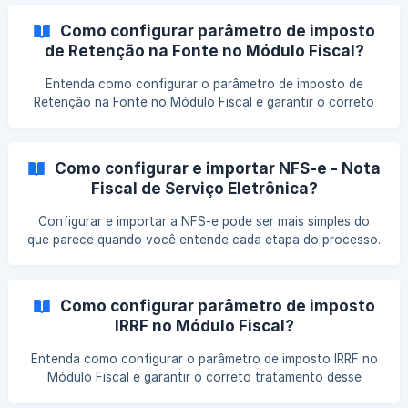
necessárias e como essa configuração influencia os
cálculos e a organização fiscal.
Como configurar parâmetro de imposto
de Retenção na Fonte no Módulo Fiscal?
Entenda como configurar o parâmetro de imposto de
Retenção na Fonte no Módulo Fiscal e garantir o correto
cálculo dos valores retidos. Veja quais informações
precisam ser ajustadas e como essa configuração impacta
a apuração e o controle fiscal.
Como configurar e importar NFS-e - Nota
Fiscal de Serviço Eletrônica?
Configurar e importar a NFS-e pode ser mais simples do
que parece quando você entende cada etapa do processo.
Veja como organizar as informações corretamente, evitar
erros na importação e garantir que as notas sejam
integradas ao sistema de forma rápida e segura.
Como configurar parâmetro de imposto
IRRF no Módulo Fiscal?
Entenda como configurar o parâmetro de imposto IRRF no
Módulo Fiscal e garantir o correto tratamento desse
tributo nas operações. Veja quais informações devem ser