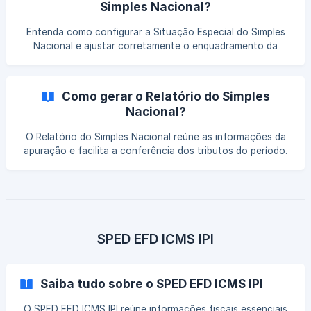
Simples Nacional?
Entenda como configurar a Situação Especial do Simples
Nacional e ajustar corretamente o enquadramento da
empresa no sistema. Veja quais informações devem ser
definidas e como essa configuração influencia a apuração
dos tributos.
Como gerar o Relatório do Simples
Nacional?
O Relatório do Simples Nacional reúne as informações da
apuração e facilita a conferência dos tributos do período.
Entenda como gerar esse demonstrativo no sistema,
validar os dados e manter o controle fiscal com mais
precisão.
SPED EFD ICMS IPI
Saiba tudo sobre o SPED EFD ICMS IPI
O SPED EFD ICMS IPI reúne informações fiscais essenciais