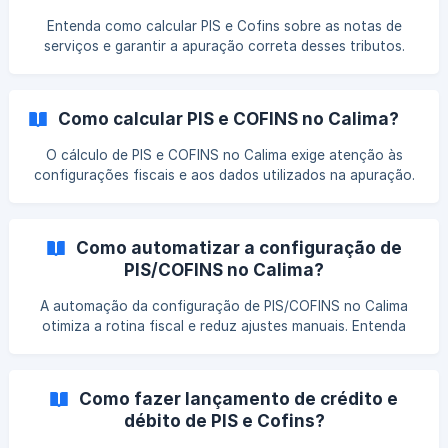
Entenda como calcular PIS e Cofins sobre as notas de
serviços e garantir a apuração correta desses tributos.
Veja quais informações devem ser consideradas e como
evitar inconsistências nos cálculos fiscais.
Como calcular PIS e COFINS no Calima?
O cálculo de PIS e COFINS no Calima exige atenção às
configurações fiscais e aos dados utilizados na apuração.
Entenda como realizar esse processo no sistema, evitar
inconsistências nos valores e garantir maior segurança no
cumprimento das obrigações tributárias.
Como automatizar a configuração de
PIS/COFINS no Calima?
A automação da configuração de PIS/COFINS no Calima
otimiza a rotina fiscal e reduz ajustes manuais. Entenda
como aplicar esse recurso no sistema, evitar
inconsistências na apuração e garantir mais agilidade e
precisão nos cálculos.
Como fazer lançamento de crédito e
débito de PIS e Cofins?