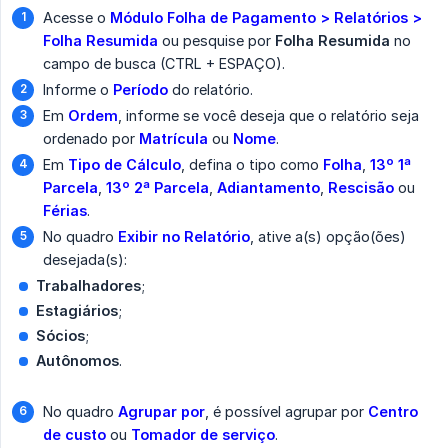
Acesse o
Módulo Folha de Pagamento > Relatórios > 
Folha Resumida
ou pesquise por
Folha Resumida
no
campo de busca (CTRL + ESPAÇO).
Informe o
Período
do relatório.
Em
Ordem
, informe se você deseja que o relatório seja
ordenado por
Matrícula
ou
Nome
.
Em
Tipo de Cálculo
, defina o tipo como
Folha
,
13º 1ª 
Parcela
,
13º 2ª Parcela
,
Adiantamento
,
Rescisão
ou
Férias
.
No quadro
Exibir no Relatório
, ative a(s) opção(ões)
desejada(s):
Trabalhadores
;
Estagiários
;
Sócios
;
Autônomos
.
No quadro
Agrupar por
, é possível agrupar por
Centro 
de custo
ou
Tomador de serviço
.