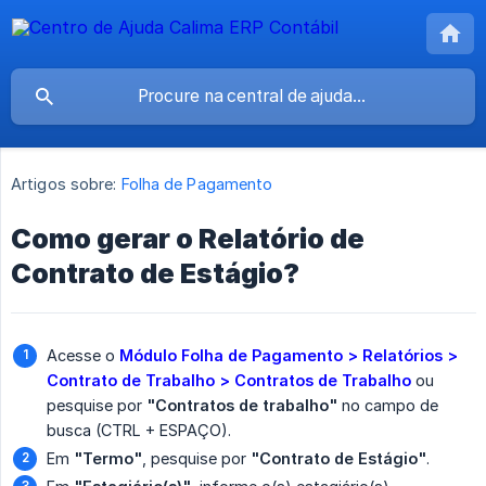
Artigos sobre:
Folha de Pagamento
Como gerar o Relatório de
Contrato de Estágio?
Acesse o
Módulo Folha de Pagamento > Relatórios > 
Contrato de Trabalho > Contratos de Trabalho
ou
pesquise por
"Contratos de trabalho"
no campo de
busca (CTRL + ESPAÇO).
Em
"Termo"
, pesquise por
"Contrato de Estágio"
.