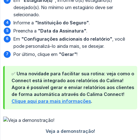
Em
"Estagiário(s)"
, informe o(s) estagiário(s)
desejado(s). No mínimo um estagiário deve ser
selecionado.
Informe a
"Instituição do Seguro"
.
Preencha a
"Data da Assinatura"
.
Em
"Configurações adicionais do relatório"
, você
pode personalizá-lo ainda mais, se desejar.
Por último, clique em
"Gerar"
!
✅ Uma novidade para facilitar sua rotina: veja como o
Connect está integrado aos relatórios do Calima!
Agora é possível gerar e enviar relatórios aos clientes
de forma automática através do Calima Connect!
Clique aqui para mais informações
.