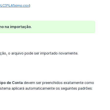
_M%C3%A1ximo.csv
)
ho na importação.
eção, o arquivo pode ser importado novamente.
Tipo de Conta
devem ser preenchidos exatamente como
istema aplicará automaticamente os seguintes padrões: