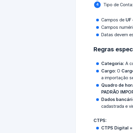
Tipo de Conta
Campos de
UF 
Campos numérico
Datas devem e
Regras espec
Categoria:
A c
Cargo:
O
Carg
a importação s
Quadro de horá
PADRÃO IMPO
Dados bancári
cadastrada e v
CTPS:
CTPS Digital =