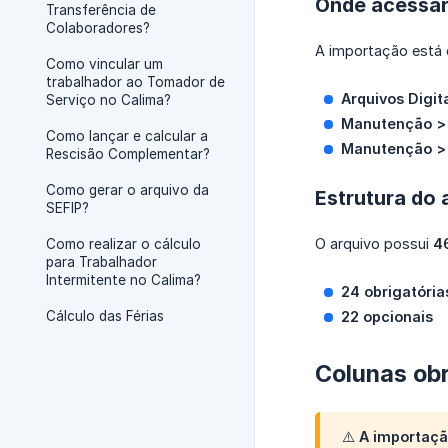
Onde acessa
Transferência de
Colaboradores?
A importação está 
Como vincular um
trabalhador ao Tomador de
Arquivos Digit
Serviço no Calima?
Manutenção > 
Como lançar e calcular a
Manutenção > 
Rescisão Complementar?
Como gerar o arquivo da
Estrutura do 
SEFIP?
O arquivo possui
4
Como realizar o cálculo
para Trabalhador
Intermitente no Calima?
24 obrigatória
Cálculo das Férias
22 opcionais
Colunas obr
⚠️
A importaçã