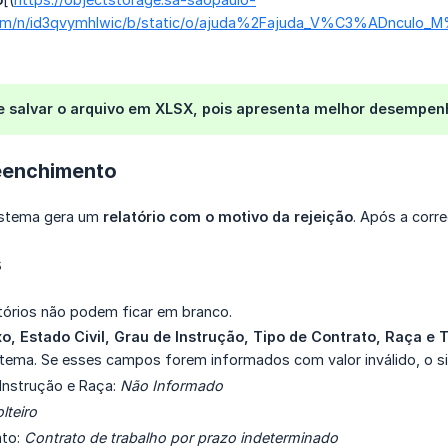
.com/n/id3qvymhlwic/b/static/o/ajuda%2Fajuda_V%C3%ADnculo
 salvar o arquivo em
XLSX
, pois apresenta melhor desempen
eenchimento
sistema gera um
relatório com o motivo da rejeição
. Após a corr
s
órios não podem ficar em branco.
o, Estado Civil, Grau de Instrução, Tipo de Contrato, Raça e 
stema. Se esses campos forem informados com valor inválido, o s
Instrução e Raça:
Não Informado
lteiro
ato:
Contrato de trabalho por prazo indeterminado