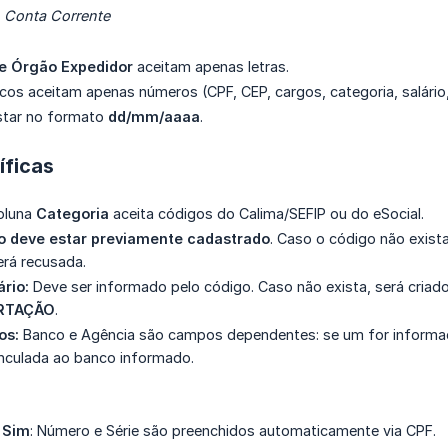
:
Conta Corrente
e Órgão Expedidor
aceitam apenas letras.
s aceitam apenas números (CPF, CEP, cargos, categoria, salário, 
star no formato
dd/mm/aaaa
.
íficas
oluna
Categoria
aceita códigos do Calima/SEFIP ou do eSocial.
o deve estar previamente cadastrado
. Caso o código não exista
erá recusada.
rio:
Deve ser informado pelo código. Caso não exista, será cria
RTAÇÃO
.
os:
Banco e Agência são campos dependentes: se um for informado
inculada ao banco informado.
 Sim
: Número e Série são preenchidos automaticamente via CPF.