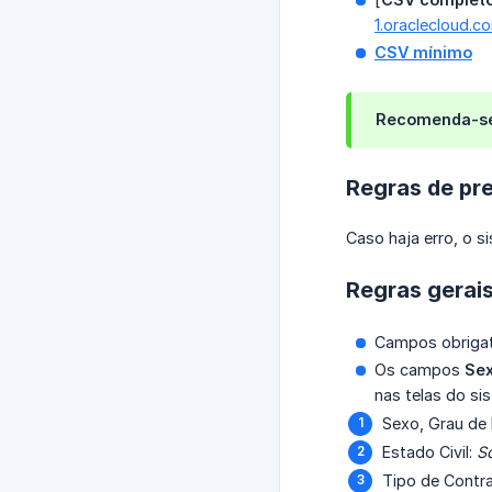
1.oraclecloud
CSV mínimo
Recomenda-se
Regras de pr
Caso haja erro, o 
Regras gerai
Campos obrigat
Os campos
Sex
nas telas do si
Sexo, Grau de 
Estado Civil:
So
Tipo de Contr