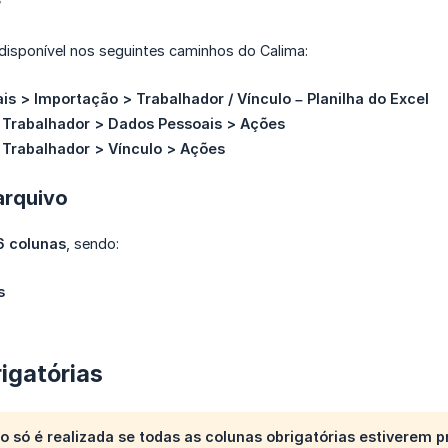
r
disponível nos seguintes caminhos do Calima:
ais > Importação > Trabalhador / Vínculo – Planilha do Excel
Trabalhador > Dados Pessoais > Ações
Trabalhador > Vínculo > Ações
arquivo
6 colunas
, sendo:
s
igatórias
o só é realizada se todas as colunas obrigatórias estiverem p