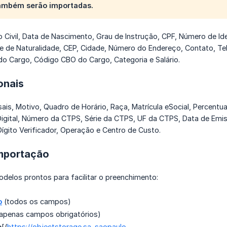
ambém serão importadas.
 Civil, Data de Nascimento, Grau de Instrução, CPF, Número de Id
de de Naturalidade, CEP, Cidade, Número do Endereço, Contato, Te
o Cargo, Código CBO do Cargo, Categoria e Salário.
onais
ais, Motivo, Quadro de Horário, Raça, Matrícula eSocial, Percentu
Digital, Número da CTPS, Série da CTPS, UF da CTPS, Data de Emis
ígito Verificador, Operação e Centro de Custo.
mportação
delos prontos para facilitar o preenchimento:
o
(todos os campos)
apenas campos obrigatórios)
o
[(
https://objectstorage.sa-saopaulo-