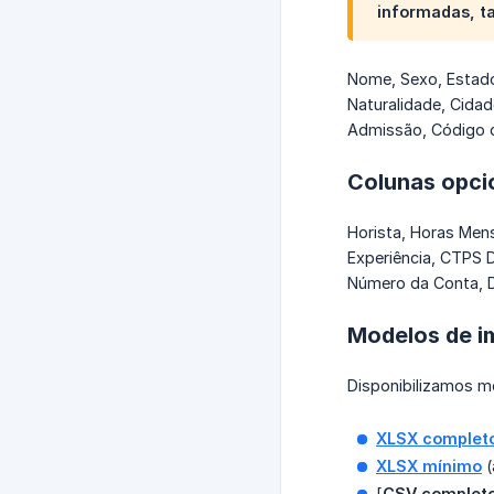
informadas, t
Nome, Sexo, Estado
Naturalidade, Cida
Admissão, Código d
Colunas opci
Horista, Horas Mens
Experiência, CTPS 
Número da Conta, D
Modelos de i
Disponibilizamos mo
XLSX complet
XLSX mínimo
(
[
CSV complet