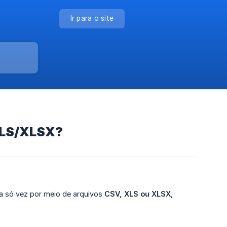
Ir para o site
XLS/XLSX?
a só vez por meio de arquivos
CSV, XLS ou XLSX
,