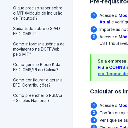
Pré-requisito
O que preciso saber sobre
o MIT (Módulo de Inclusão
Acesse o
Módu
de Tributos)?
Atual
e verifi
Saiba tudo sobre o SPED
Importe as no
EFD ICMS IPI
Acesse o
Módu
CST tributável
Como informar ausência de
movimento na DCTFWeb
pelo MIT?
Se a empresa u
Como gerar o Bloco K da
PIS
e
COFINS
s
EFD ICMS/IPI no Calima?
em Regime de
Como configurar e gerar a
EFD-Contribuições?
Calcular os 
Como preencher o PGDAS
- Simples Nacional?
Acesse o
Módu
Confira ou aj
Verifique se a
Clique em
Cal