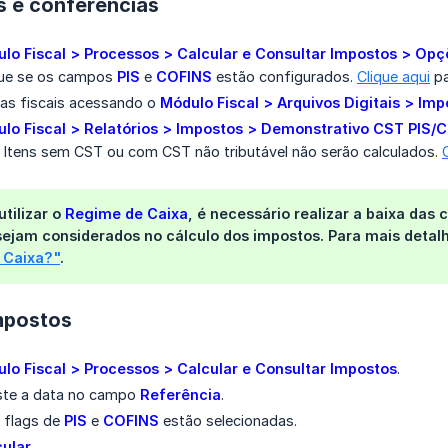
s e conferências
lo Fiscal > Processos > Calcular e Consultar Impostos > Opç
que se os campos
PIS
e
COFINS
estão configurados.
Clique aqui
pa
tas fiscais acessando o
Módulo Fiscal > Arquivos Digitais > Im
lo Fiscal > Relatórios > Impostos > Demonstrativo CST PIS/
. Itens sem CST ou com CST não tributável não serão calculados.
tilizar o
Regime de Caixa
, é necessário realizar a baixa das
ejam considerados no cálculo dos impostos. Para mais detalhe
 Caixa?"
.
impostos
lo Fiscal > Processos > Calcular e Consultar Impostos
.
uste a data no campo
Referência
.
s flags de
PIS
e
COFINS
estão selecionadas.
cular
.