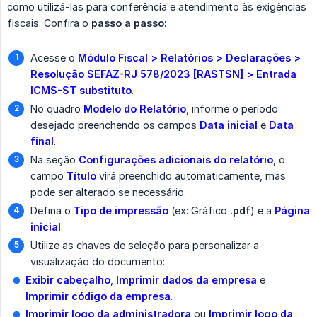
como utilizá-las para conferência e atendimento às exigências
fiscais. Confira o
passo a passo:
Acesse o
Módulo Fiscal > Relatórios > Declarações > 
Resolução SEFAZ-RJ 578/2023 [RASTSN] > Entrada 
ICMS-ST substituto
.
No quadro
Modelo do Relatório
, informe o período
desejado preenchendo os campos
Data inicial
e
Data 
final
.
Na seção
Configurações adicionais do relatório
, o
campo
Título
virá preenchido automaticamente, mas
pode ser alterado se necessário.
Defina o
Tipo de impressão
(ex: Gráfico
.pdf
) e a
Página 
inicial
.
Utilize as chaves de seleção para personalizar a
visualização do documento:
Exibir cabeçalho
,
Imprimir dados da empresa
e
Imprimir código da empresa
.
Imprimir logo da administradora
ou
Imprimir logo da 