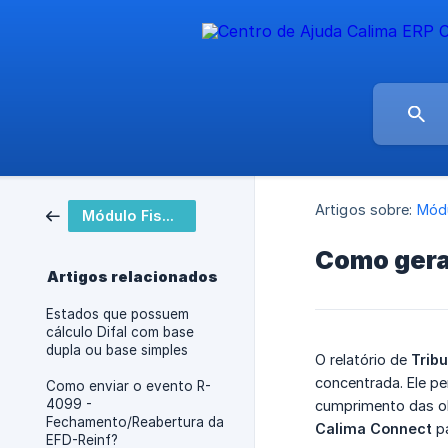
Artigos sobre:
Módu
Módulo Fiscal
Como gera
Artigos relacionados
Estados que possuem
cálculo Difal com base
dupla ou base simples
O relatório de
Trib
concentrada. Ele pe
Como enviar o evento R-
4099 -
cumprimento das obr
Fechamento/Reabertura da
Calima Connect
pa
EFD-Reinf?