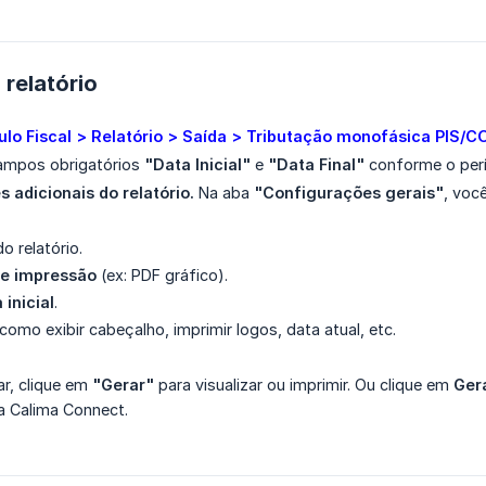
relatório
lo Fiscal > Relatório > Saída > Tributação monofásica PIS/C
ampos obrigatórios
"Data Inicial"
e
"Data Final"
conforme o per
 adicionais do relatório.
Na aba
"Configurações gerais"
, voc
o relatório.
de impressão
(ex: PDF gráfico).
 inicial
.
omo exibir cabeçalho, imprimir logos, data atual, etc.
r, clique em
"Gerar"
para visualizar ou imprimir. Ou clique em
Ger
a Calima Connect.