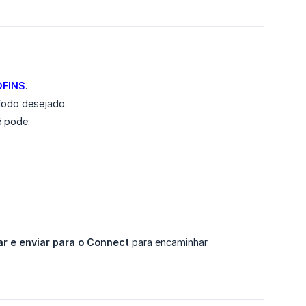
OFINS
.
íodo desejado.
ê pode:
ar e enviar para o Connect
para encaminhar