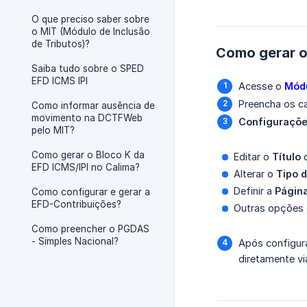
O que preciso saber sobre
o MIT (Módulo de Inclusão
de Tributos)?
Como gerar o 
Saiba tudo sobre o SPED
EFD ICMS IPI
Acesse o
Módu
Preencha os c
Como informar ausência de
movimento na DCTFWeb
Configurações
pelo MIT?
Como gerar o Bloco K da
Editar o
Título
d
EFD ICMS/IPI no Calima?
Alterar o
Tipo 
Definir a
Página
Como configurar e gerar a
EFD-Contribuições?
Outras opções c
Como preencher o PGDAS
- Simples Nacional?
Após configura
diretamente vi