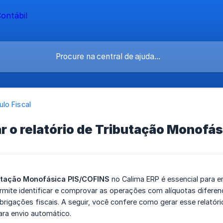
lo Fiscal
r o relatório de Tributação Monofá
utação Monofásica PIS/COFINS
no Calima ERP é essencial para 
rmite identificar e comprovar as operações com alíquotas diferenc
igações fiscais. A seguir, você confere como gerar esse relatório
ra envio automático.