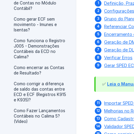
de Contas no Módulo
Definição, Pra
Contábil?
Configurações
Grupo do Plan
Como gerar ECF sem
movimento - Imunes e
Referenciar C
Isentas?
Encerramento 
Como funciona o Registro
Geração de D
J005 - Demonstrações
Geração de D
Contábeis da ECD no
Calima?
Verificar Erros
Gerar SPED EC
Como encerrar as Contas
de Resultado?
Como corrigir a diferença
✅
Leia o Manu
de saldo das contas entre
ECD e ECF (Registros K915
e K935)?
Importar SPED
Como Fazer Lançamentos
Melhorias no R
Contábeis no Calima 5?
Como Cadastra
(Vídeo)
Validador SPED