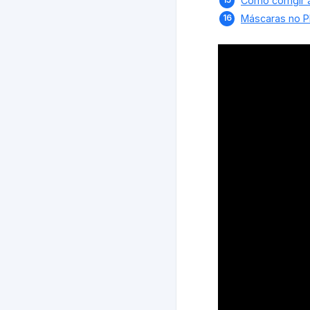
Como corrigir 
Máscaras no P