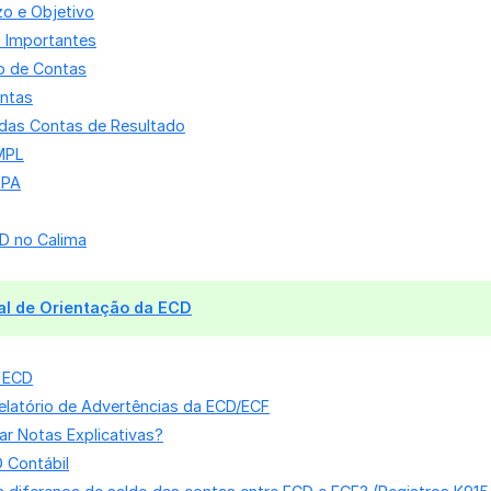
zo e Objetivo
 Importantes
o de Contas
ontas
das Contas de Resultado
MPL
LPA
D no Calima
al de Orientação da ECD
 ECD
elatório de Advertências da ECD/ECF
r Notas Explicativas?
 Contábil