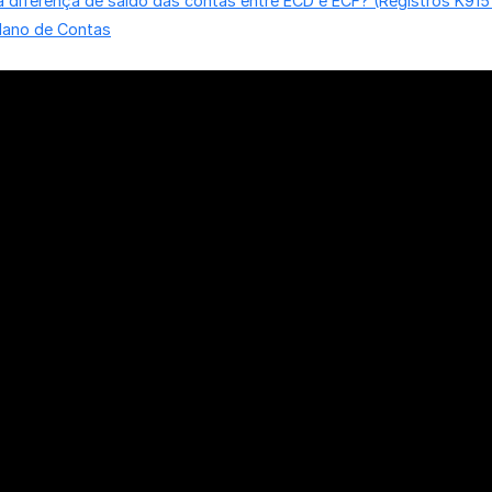
a diferença de saldo das contas entre ECD e ECF? (Registros K915
lano de Contas