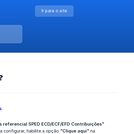
Ir para o site
?
s
.
s referencial SPED ECD/ECF/EFD Contribuições"
ra configurar, habilite a opção
"Clique aqui"
na