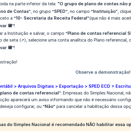
da na parte inferior da tela:
"O grupo de plano de contas não p
ano de Contas”
, no grupo
“SPED”
, no campo
“Instituição”
, cliq
xceto a
“10- Secretaria da Receita Federal”
(que não é mais acei
lvar
💾”
!
r a Instituição e salvar, o campo
“Plano de contas referencial
o de seta (↗️), selecione uma conta analítica do Plano referencial,
var 💾”
!
ntábil > Arquivos Digitais > Exportação > SPED ECD > Escritu
plano de contas referencial”
. Empresas do Simples Nacional, nã
opção aparecerá um aviso informando que não é necessário configu
deseja configurar, ou
“Não”
para cancelar a habilitação dessa opç
sas do Simples Nacional é recomendado NÃO habilitar essa o