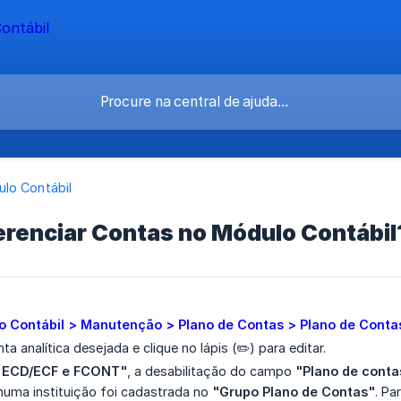
lo Contábil
renciar Contas no Módulo Contábil
o Contábil > Manutenção > Plano de Contas > Plano de Conta
ta analítica desejada e clique no lápis (✏️) para editar.
 ECD/ECF e FCONT"
, a desabilitação do campo
"Plano de conta
huma instituição foi cadastrada no
"Grupo Plano de Contas"
. Pa