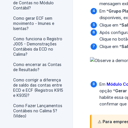
de Contas no Módulo
mensagem exibi
Contábil?
Em
“Grupo Pl
disponíveis, e
Como gerar ECF sem
movimento - Imunes e
Clique em
“Sa
Isentas?
Após configura
Como funciona o Registro
Clique no botã
J005 - Demonstrações
Clique em
“Sal
Contábeis da ECD no
Calima?
Como encerrar as Contas
de Resultado?
Como corrigir a diferença
Em
Módulo Co
de saldo das contas entre
ECD e ECF (Registros K915
opção
“Gerar 
e K935)?
habilite essa 
confirmar que 
Como Fazer Lançamentos
Contábeis no Calima 5?
(Vídeo)
⚠️ Para empre