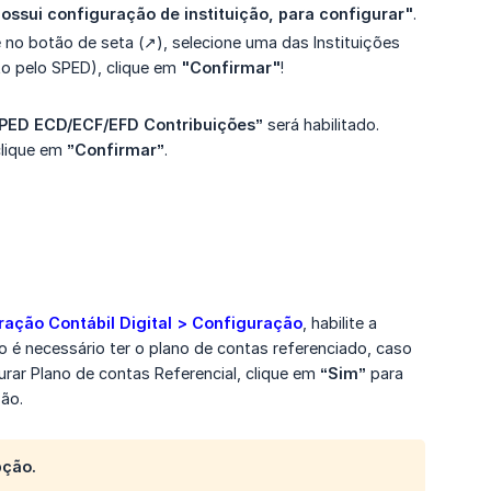
ossui configuração de instituição, para configurar"
.
ue no botão de seta (↗️), selecione uma das Instituições
to pelo SPED), clique em
"Confirmar"
!
 SPED ECD/ECF/EFD Contribuições”
será habilitado.
 clique em
”Confirmar”
.
ração Contábil Digital > Configuração
, habilite a
o é necessário ter o plano de contas referenciado, caso
rar Plano de contas Referencial, clique em
“Sim”
para
ão.
pção.