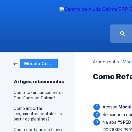
Artigos sobre:
Módu
Módulo Contábil
Como Refe
Artigos relacionados
Como fazer Lançamentos
Contábeis no Calima?
Acesse
Módul
Como importar
lançamentos contábeis a
Selecione a con
partir de planilhas?
Na aba
"SPED
indica que nen
Como configurar o Plano