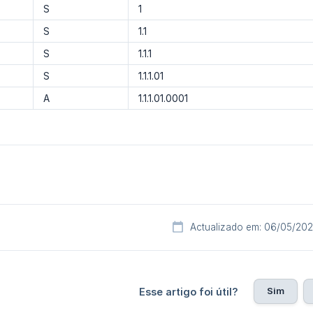
S
1
S
1.1
S
1.1.1
S
1.1.1.01
A
1.1.1.01.0001
Actualizado em: 06/05/20
Sim
Esse artigo foi útil?