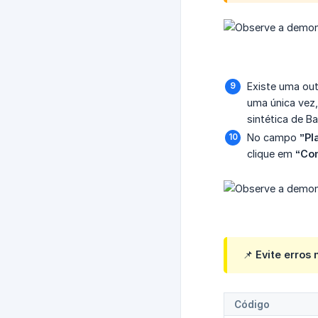
Existe uma out
uma única vez,
sintética de B
No campo
”Pl
clique em
“Co
📌 Evite erros
Código