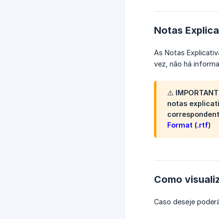
Notas Explic
As Notas Explicat
vez, não há informa
⚠️ IMPORTANT
notas explica
correspondent
Format
(
.rtf
)
Como visualiz
Caso deseje poderá 