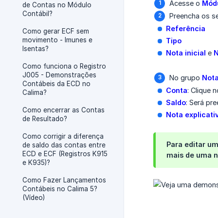
Acesse o
Módu
de Contas no Módulo
Contábil?
Preencha os s
Referência
Como gerar ECF sem
movimento - Imunes e
Tipo
Isentas?
Nota inicial
e
N
Como funciona o Registro
J005 - Demonstrações
No grupo
Not
Contábeis da ECD no
Conta
: Clique 
Calima?
Saldo
: Será pr
Como encerrar as Contas
Nota explicati
de Resultado?
Como corrigir a diferença
Para editar um
de saldo das contas entre
ECD e ECF (Registros K915
mais de uma n
e K935)?
Como Fazer Lançamentos
Contábeis no Calima 5?
(Vídeo)