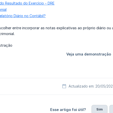
o Resultado do Exercício - DRE
nial
latório Diário no Contábil?
scolher entre incorporar as notas explicativas ao próprio diário 
rimonial.
Actualizado em: 20/05/20
Sim
Esse artigo foi útil?