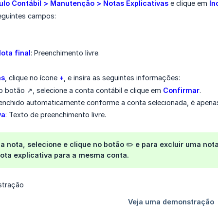
lo Contábil > Manutenção > Notas Explicativas
e clique em
In
eguintes campos:
ota final
: Preenchimento livre.
as
, clique no ícone
+
, e insira as seguintes informações:
no botão ↗️, selecione a conta contábil e clique em
Confirmar
.
eenchido automaticamente conforme a conta selecionada, é apenas 
va
: Texto de preenchimento livre.
a nota, selecione e clique no botão ✏️ e para excluir uma nota,
ota explicativa para a mesma conta.