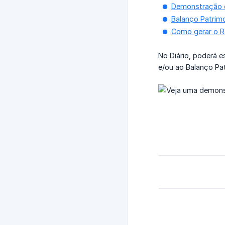
Demonstração d
Balanço Patrimo
Como gerar o Re
No Diário, poderá e
e/ou ao Balanço Pat