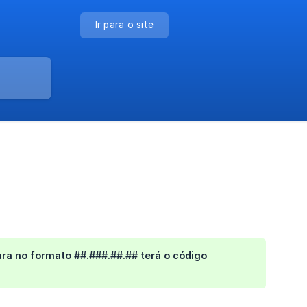
Ir para o site
a no formato ##.###.##.## terá o código