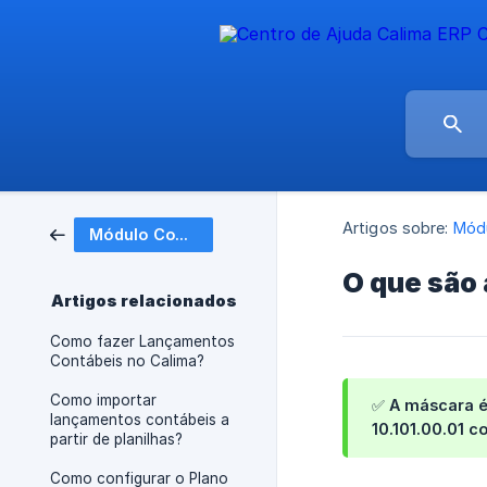
Artigos sobre:
Módu
Módulo Contábil
O que são
Artigos relacionados
Como fazer Lançamentos
Contábeis no Calima?
Como importar
✅ A máscara é
lançamentos contábeis a
10.101.00.01 
partir de planilhas?
Como configurar o Plano