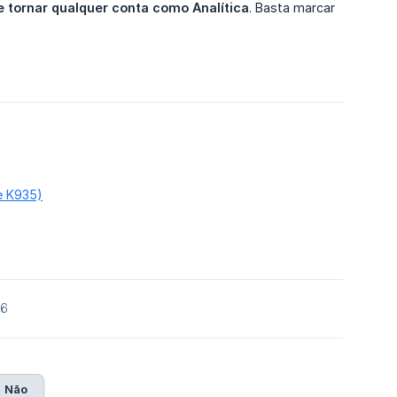
 tornar qualquer conta como Analítica
. Basta marcar
e K935)
26
Não