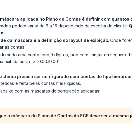
 máscara aplicada no Plano de Contas é definir com quantos 
lizados podem variar de 6 a 16 dependendo da escolha do cliente.
Q
as
.
dade da máscara é a definição do layout de exibição
. Onde fore
ar as contas.
derando uma conta com 9 dígitos, podemos lançar da seguinte fo
a exibida assim > 10.00.10.001.
sistema precisa ser configurado com contas do tipo hierárqu
ntéticas é feita pelas contas hierárquicas.
 abaixo com as máscaras de pontuação aplicadas:
ue a máscara do Plano de Contas da ECF deve ser a mesma já 