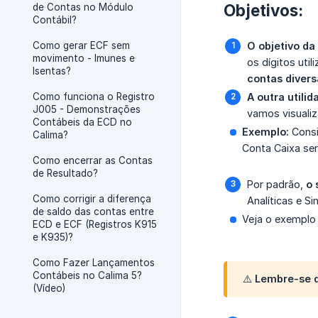
Objetivos:
de Contas no Módulo
Contábil?
Como gerar ECF sem
O objetivo da
movimento - Imunes e
os dígitos uti
Isentas?
contas divers
Como funciona o Registro
A outra utili
J005 - Demonstrações
vamos visualiz
Contábeis da ECD no
Exemplo:
Consi
Calima?
Conta Caixa seri
Como encerrar as Contas
de Resultado?
Por padrão,
o 
Como corrigir a diferença
Analíticas e Si
de saldo das contas entre
Veja o exemplo
ECD e ECF (Registros K915
e K935)?
Como Fazer Lançamentos
Contábeis no Calima 5?
⚠️ Lembre-se q
(Vídeo)