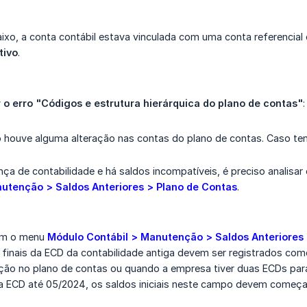
xo, a conta contábil estava vinculada com uma conta referencial
tivo
.
 o erro "Códigos e estrutura hierárquica do plano de contas"
:
o houve alguma alteração nas contas do plano de contas. Caso tenh
a de contabilidade e há saldos incompatíveis, é preciso analisa
nutenção > Saldos Anteriores > Plano de Contas
.
ém o menu
Módulo Contábil > Manutenção > Saldos Anteriores 
 finais da ECD da contabilidade antiga devem ser registrados como
ação no plano de contas ou quando a empresa tiver duas ECDs par
u a ECD até 05/2024, os saldos iniciais neste campo devem começ