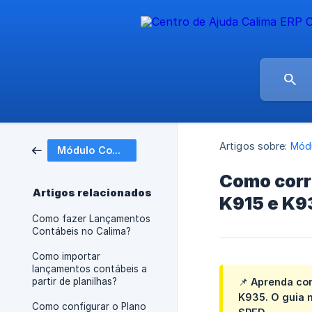
Artigos sobre:
Módu
Módulo Contábil
Como corri
Artigos relacionados
K915 e K9
Como fazer Lançamentos
Contábeis no Calima?
Como importar
lançamentos contábeis a
partir de planilhas?
📌 Aprenda com
K935. O guia m
Como configurar o Plano