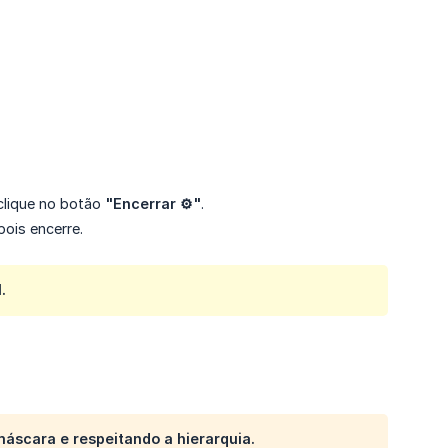
clique no botão
"Encerrar ⚙️"
.
ois encerre.
.
máscara e respeitando a hierarquia.