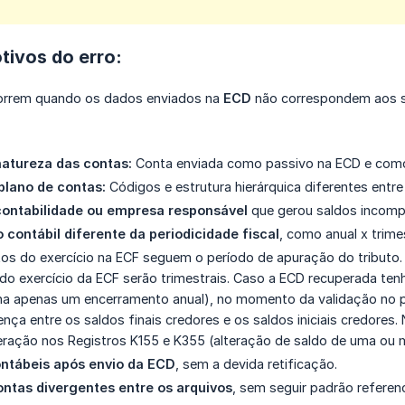
otivos do erro:
correm quando os dados enviados na
ECD
não correspondem aos s
atureza das contas:
Conta enviada como passivo na ECD e como 
plano de contas:
Códigos e estrutura hierárquica diferentes entre
ontabilidade ou empresa responsável
que gerou saldos incompa
contábil diferente da periodicidade fiscal
, como anual x trimes
os do exercício na ECF seguem o período de apuração do tributo.
o exercício da ECF serão trimestrais. Caso a ECD recuperada ten
ha apenas um encerramento anual), no momento da validação no
rença entre os saldos finais credores e os saldos iniciais credores
eração nos Registros K155 e K355 (alteração de saldo de uma ou 
ontábeis após envio da ECD
, sem a devida retificação.
ntas divergentes entre os arquivos
, sem seguir padrão referenc