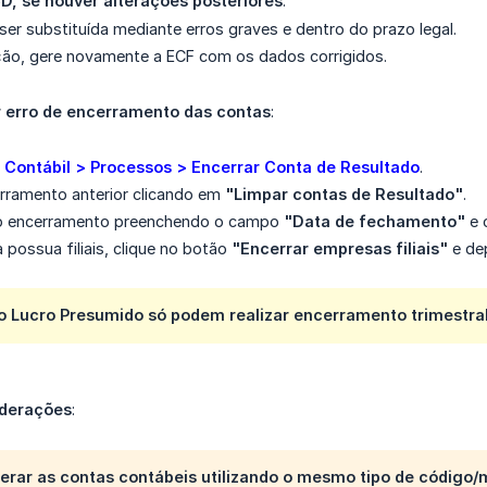
CD, se houver alterações posteriores
:
er substituída mediante erros graves e dentro do prazo legal.
ção, gere novamente a ECF com os dados corrigidos.
r erro de encerramento das contas
:
 Contábil > Processos > Encerrar Conta de Resultado
.
rramento anterior clicando em
"Limpar contas de Resultado"
.
vo encerramento preenchendo o campo
"Data de fechamento"
e 
possua filiais, clique no botão
"Encerrar empresas filiais"
e dep
o Lucro Presumido só podem realizar encerramento trimestral
derações
:
erar as contas contábeis utilizando o mesmo tipo de código/