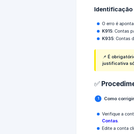
Identificação
O erro é apont
K915
: Contas p
K935
: Contas d
📌 É obrigatór
justificativa 
✅ Procedime
Como corrigi
Verifique a con
Contas
.
Edite a conta cl