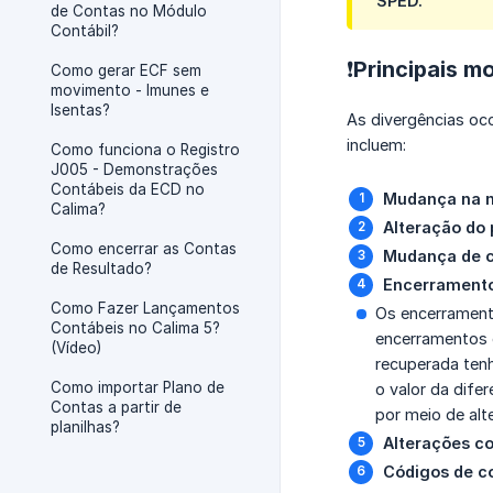
SPED.
de Contas no Módulo
Contábil?
❗Principais m
Como gerar ECF sem
movimento - Imunes e
Isentas?
As divergências o
incluem:
Como funciona o Registro
J005 - Demonstrações
Contábeis da ECD no
Mudança na n
Calima?
Alteração do 
Como encerrar as Contas
Mudança de c
de Resultado?
Encerramento 
Como Fazer Lançamentos
Os encerrament
Contábeis no Calima 5?
encerramentos d
(Vídeo)
recuperada ten
Como importar Plano de
o valor da dife
Contas a partir de
por meio de alt
planilhas?
Alterações c
Códigos de co