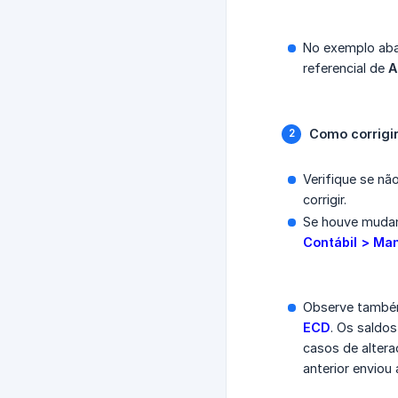
No exemplo abai
referencial de
A
Como corrigir
Verifique se nã
corrigir.
Se houve mudanç
Contábil > Ma
Observe tamb
ECD
. Os saldos
casos de alter
anterior envio