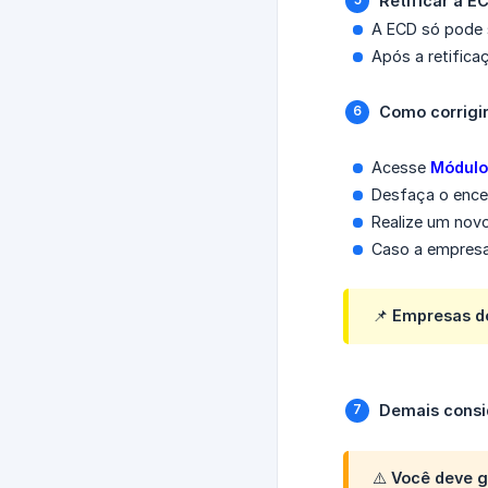
Retificar a E
A ECD só pode s
Após a retifica
Como corrigi
Acesse
Módulo
Desfaça o ence
Realize um no
Caso a empresa 
📌 Empresas d
Demais consi
⚠️ Você deve g