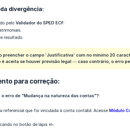
 da divergência:
ado pelo
Validador do SPED ECF
:
atrimoniais.
e resultado.
io preencher o campo “Justificativa” com no mínimo
20 carac
só é aceita se houver previsão legal — caso contrário, o erro
pe
nto para correção:
r o erro de "Mudança na natureza das contas"?
:
ta referencial que foi vinculada à conta contábil. Acesse
Módulo Co
icando no botão de lápis ✏️.