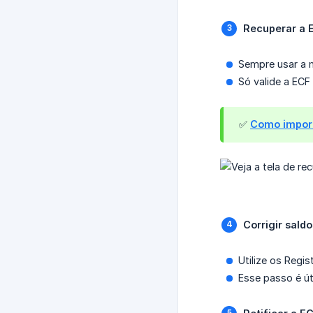
Recuperar a 
Sempre usar a 
Só valide a ECF
✅
Como import
Corrigir sald
Utilize os Regi
Esse passo é út