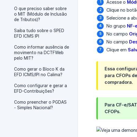
Acesse o
Módu
O que preciso saber sobre
Clique no bot
o MIT (Módulo de Inclusão
Selecione a a
de Tributos)?
No grupo
NF-e
Saiba tudo sobre o SPED
No campo
Ori
EFD ICMS IPI
No campo
Des
Como informar ausência de
Clique em
Sal
movimento na DCTFWeb
pelo MIT?
Essa configur
Como gerar o Bloco K da
EFD ICMS/IPI no Calima?
para CFOPs de
compradora.
Como configurar e gerar a
EFD-Contribuições?
Como preencher o PGDAS
Para CF-e/SAT
- Simples Nacional?
CFOPs.