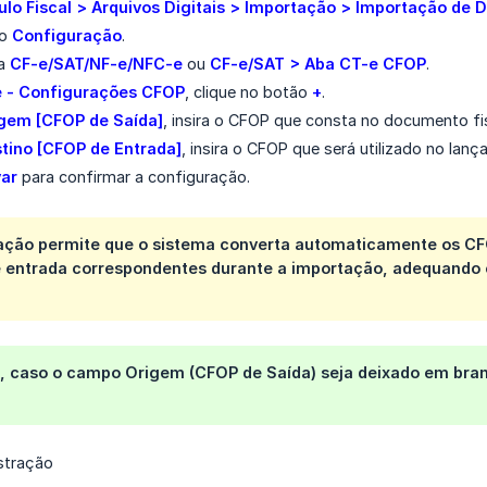
lo Fiscal > Arquivos Digitais > Importação > Importação de 
ão
Configuração
.
ba
CF-e/SAT/NF-e/NFC-e
ou
CF-e/SAT > Aba CT-e CFOP
.
 - Configurações CFOP
, clique no botão
+
.
gem [CFOP de Saída]
, insira o CFOP que consta no documento fi
tino [CFOP de Entrada]
, insira o CFOP que será utilizado no lan
var
para confirmar a configuração.
ação permite que o sistema converta automaticamente os CF
 entrada correspondentes durante a importação, adequando 
, caso o campo Origem (CFOP de Saída) seja deixado em branc