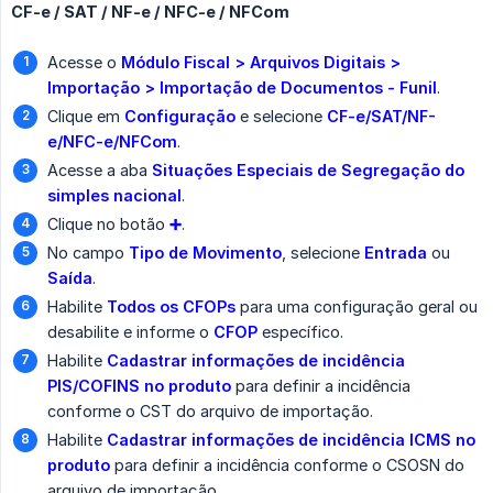
CF-e / SAT / NF-e / NFC-e / NFCom
Acesse o
Módulo Fiscal > Arquivos Digitais > 
Importação > Importação de Documentos - Funil
.
Clique em
Configuração
e selecione
CF-e/SAT/NF-
e/NFC-e/NFCom
.
Acesse a aba
Situações Especiais de Segregação do 
simples nacional
.
Clique no botão
➕
.
No campo
Tipo de Movimento
, selecione
Entrada
ou
Saída
.
Habilite
Todos os CFOPs
para uma configuração geral ou
desabilite e informe o
CFOP
específico.
Habilite
Cadastrar informações de incidência 
PIS/COFINS no produto
para definir a incidência
conforme o CST do arquivo de importação.
Habilite
Cadastrar informações de incidência ICMS no 
produto
para definir a incidência conforme o CSOSN do
arquivo de importação.