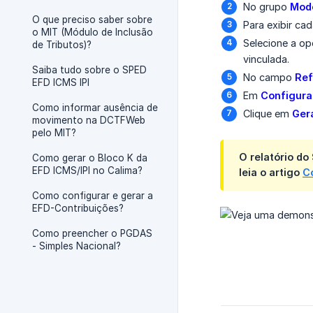
No grupo
Mode
O que preciso saber sobre
Para exibir c
o MIT (Módulo de Inclusão
Selecione a o
de Tributos)?
vinculada.
Saiba tudo sobre o SPED
No campo
Ref
EFD ICMS IPI
Em
Configuraç
Como informar ausência de
Clique em
Ger
movimento na DCTFWeb
pelo MIT?
O relatório d
Como gerar o Bloco K da
EFD ICMS/IPI no Calima?
leia o artigo
C
Como configurar e gerar a
EFD-Contribuições?
Como preencher o PGDAS
- Simples Nacional?