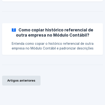
empresas do Lucro Real detalharem os custos de
produção, vendas ou serviços, evitando erros na validação
da ECF.
Como copiar histórico referencial de
outra empresa no Módulo Contábil?
Entenda como copiar o histórico referencial de outra
empresa no Módulo Contábil e padronizar descrições
utilizadas nos lançamentos. Veja como esse recurso agiliza
o cadastro e contribui para a consistência dos registros
contábeis.
Artigos anteriores