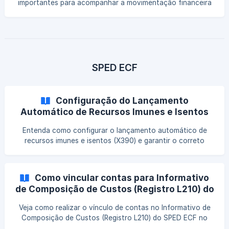
importantes para acompanhar a movimentação financeira
de cada dia. Neste artigo, você verá como gerar esse
demonstrativo no sistema para manter o controle
atualizado e garantir mais segurança nas conferências do
caixa.
SPED ECF
Configuração do Lançamento
Automático de Recursos Imunes e Isentos
(X390)
Entenda como configurar o lançamento automático de
recursos imunes e isentos (X390) e garantir o correto
enquadramento dessas informações. Veja quais parâmetros
devem ser definidos e como essa configuração impacta a
escrituração e a conformidade fiscal.
Como vincular contas para Informativo
de Composição de Custos (Registro L210) do
SPED ECF?
Veja como realizar o vínculo de contas no Informativo de
Composição de Custos (Registro L210) do SPED ECF no
Calima. Esse procedimento auxilia na automatização para