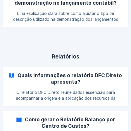
demonstração no lançamento contábil?
Uma explicação clara sobre como ajustar o tipo de
descrição utilizado na demonstração dos lançamentos
contábeis. Veja como essa configuração influencia a
organização das informações e torna seus relatórios mais
precisos e completos.
Relatórios
Quais informações o relatório DFC Direto
apresenta?
O relatório DFC Direto reúne dados essenciais para
acompanhar a origem e a aplicação dos recursos da
empresa. Neste artigo, você vê quais informações
compõem o demonstrativo e como cada uma delas
contribui para uma análise financeira mais clara e objetiva.
Como gerar o Relatório Balanço por
Centro de Custos?