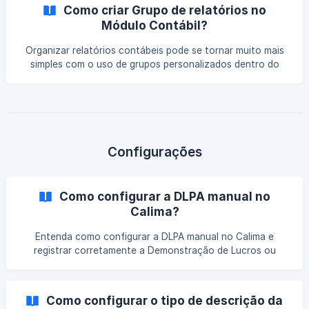
fiscais.
Como criar Grupo de relatórios no
Módulo Contábil?
Organizar relatórios contábeis pode se tornar muito mais
simples com o uso de grupos personalizados dentro do
sistema. Neste artigo, você verá como criar e estruturar
grupos de relatórios no Módulo Contábil, garantindo
acesso rápido às informações e mais eficiência na rotina
do escritório.
Configurações
Como configurar a DLPA manual no
Calima?
Entenda como configurar a DLPA manual no Calima e
registrar corretamente a Demonstração de Lucros ou
Prejuízos Acumulados. Veja quais informações devem ser
lançadas e como garantir a consistência dos
demonstrativos contábeis.
Como configurar o tipo de descrição da