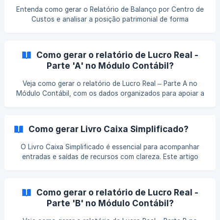
Entenda como gerar o Relatório de Balanço por Centro de
Custos e analisar a posição patrimonial de forma
segmentada. Veja quais informações compõem o relatório
e como utilizá-lo para uma visão mais detalhada dos
resultados.
Como gerar o relatório de Lucro Real -
Parte 'A' no Módulo Contábil?
Veja como gerar o relatório de Lucro Real – Parte A no
Módulo Contábil, com os dados organizados para apoiar a
conferência dos ajustes fiscais, o controle das apurações
e a análise dos resultados.
Como gerar Livro Caixa Simplificado?
O Livro Caixa Simplificado é essencial para acompanhar
entradas e saídas de recursos com clareza. Este artigo
mostra como emitir o relatório no sistema de forma
prática, garantindo organização das movimentações
financeiras e apoio na gestão contábil do dia a dia.
Como gerar o relatório de Lucro Real -
Parte 'B' no Módulo Contábil?