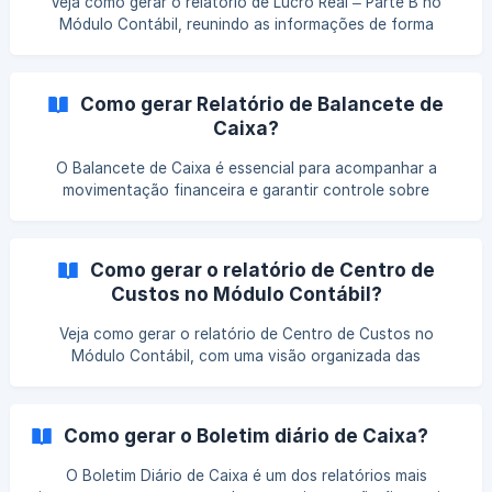
Veja como gerar o relatório de Lucro Real – Parte B no
Módulo Contábil, reunindo as informações de forma
estruturada para facilitar a conferência dos valores, o
acompanhamento dos controles fiscais e a análise dos
ajustes.
Como gerar Relatório de Balancete de
Caixa?
O Balancete de Caixa é essencial para acompanhar a
movimentação financeira e garantir controle sobre
entradas e saídas. Neste artigo, você verá como gerar
esse relatório de forma clara e organizada, facilitando a
análise e a gestão contábil da empresa.
Como gerar o relatório de Centro de
Custos no Módulo Contábil?
Veja como gerar o relatório de Centro de Custos no
Módulo Contábil, com uma visão organizada das
informações para apoiar o controle, a análise dos
resultados e a conferência dos dados contábeis.
Como gerar o Boletim diário de Caixa?
O Boletim Diário de Caixa é um dos relatórios mais