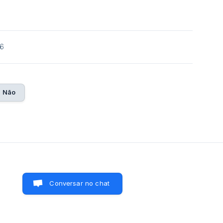
26
Não
Conversar no chat