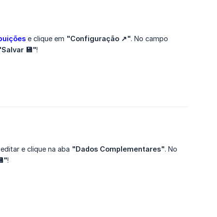
ibuições
e clique em
"Configuração ↗️"
. No campo
"Salvar 💾"
!
editar e clique na aba
"Dados Complementares"
. No
💾"
!