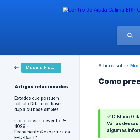
Artigos sobre:
Módu
Módulo Fiscal
Como pree
Artigos relacionados
Estados que possuem
cálculo Difal com base
dupla ou base simples
✅ O Bloco 0 da
Como enviar o evento R-
Várias dessas
4099 -
algumas infor
Fechamento/Reabertura da
EFD-Reinf?