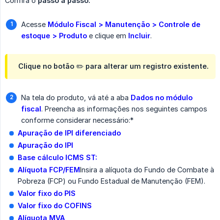
Confira o
passo a passo:
Acesse
Módulo Fiscal > Manutenção > Controle de 
estoque > Produto
e clique em
Incluir
.
Clique no botão ✏️ para alterar um registro existente.
Na tela do produto, vá até a aba
Dados no módulo 
fiscal
. Preencha as informações nos seguintes campos
conforme considerar necessário:*
Apuração de IPI diferenciado
Apuração do IPI
Base cálculo ICMS ST:
Alíquota FCP/FEM
Insira a alíquota do Fundo de Combate à
Pobreza (FCP) ou Fundo Estadual de Manutenção (FEM).
Valor fixo do PIS
Valor fixo do COFINS
Alíquota MVA