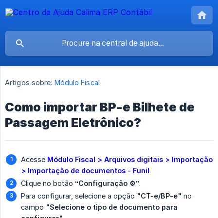
Artigos sobre:
Módulo Fiscal
Como importar BP-e Bilhete de
Passagem Eletrônico?
Acesse
Módulo Fiscal > Arquivos digitais > Importação 
> Importação de documentos - Funil
.
Clique no botão
“Configuração ⚙️”
.
Para configurar, selecione a opção
"CT-e/BP-e"
no
campo
"Selecione o tipo de documento para 