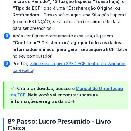
Início do Período"
,
"Situação Especial" (caso haja)
, o
"Tipo da ECF"
e se é uma
"Escrituração Original ou 
Retificadora"
. Caso você marque uma Situação Especial
(exceto EXTINÇÃO) será habilitado um campo de data
para ser preenchido.
Após configurar corretamente essa tela, clique em
"Confirmar"
!
O sistema irá agrupar todos os dados 
informados até aqui para gerar seu arquivo ECF
. Salve
no seu computador!
Por fim,
valide seu arquivo SPED ECF dentro do Validador
da Receita
!
✅ Para tirar dúvidas, acesse o
Manual de Orientação
da ECF
. Nele você vai encontrar todas as
informações e regras da ECF!
8º Passo: Lucro Presumido - Livro
Caixa