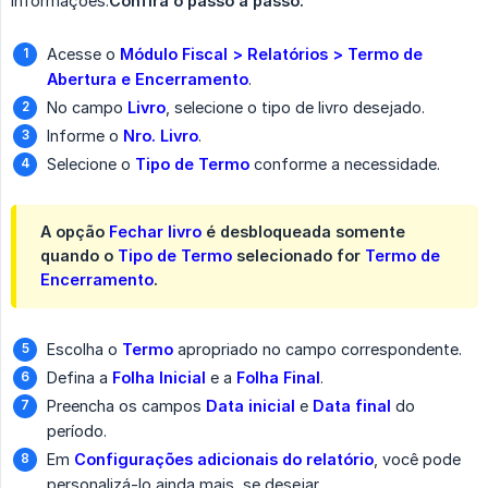
informações.
Confira o passo a passo:
Acesse o
Módulo Fiscal > Relatórios > Termo de 
Abertura e Encerramento
.
No campo
Livro
, selecione o tipo de livro desejado.
Informe o
Nro. Livro
.
Selecione o
Tipo de Termo
conforme a necessidade.
A opção
Fechar livro
é desbloqueada somente
quando o
Tipo de Termo
selecionado for
Termo de 
Encerramento
.
Escolha o
Termo
apropriado no campo correspondente.
Defina a
Folha Inicial
e a
Folha Final
.
Preencha os campos
Data inicial
e
Data final
do
período.
Em
Configurações adicionais do relatório
, você pode
personalizá-lo ainda mais, se desejar.