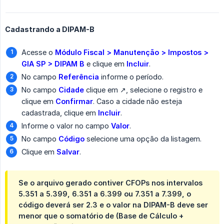
Cadastrando a DIPAM-B
Acesse o
Módulo Fiscal > Manutenção > Impostos > 
GIA SP > DIPAM B
e clique em
Incluir
.
No campo
Referência
informe o período.
No campo
Cidade
clique em ↗️, selecione o registro e
clique em
Confirmar
. Caso a cidade não esteja
cadastrada, clique em
Incluir
.
Informe o valor no campo
Valor
.
No campo
Código
selecione uma opção da listagem.
Clique em
Salvar
.
Se o arquivo gerado contiver CFOPs nos intervalos
5.351 a 5.399
,
6.351 a 6.399
ou
7.351 a 7.399
, o
código deverá ser
2.3
e o valor na DIPAM-B deve ser
menor que o somatório de (Base de Cálculo +