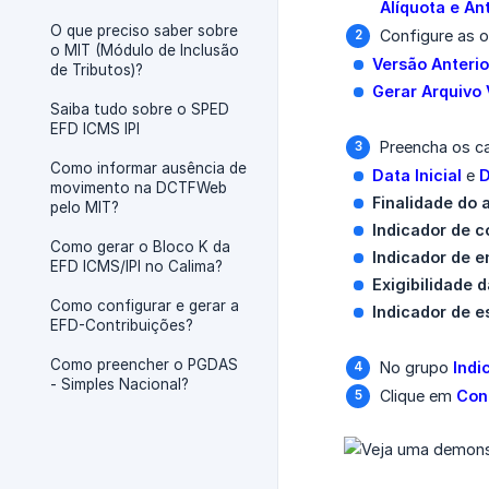
Alíquota e An
O que preciso saber sobre
Configure as 
o MIT (Módulo de Inclusão
Versão Anterio
de Tributos)?
Gerar Arquivo 
Saiba tudo sobre o SPED
EFD ICMS IPI
Preencha os c
Como informar ausência de
Data Inicial
e
D
movimento na DCTFWeb
Finalidade do 
pelo MIT?
Indicador de c
Como gerar o Bloco K da
Indicador de e
EFD ICMS/IPI no Calima?
Exigibilidade 
Como configurar e gerar a
Indicador de e
EFD-Contribuições?
Como preencher o PGDAS
No grupo
Indi
- Simples Nacional?
Clique em
Con