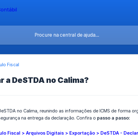
lo Fiscal
r a DeSTDA no Calima?
DeSTDA no Calima, reunindo as informações de ICMS de forma or
segurança na entrega da declaração. Confira o
passo a passo:
lo Fiscal > Arquivos Digitais > Exportação > DeSTDA - Declara