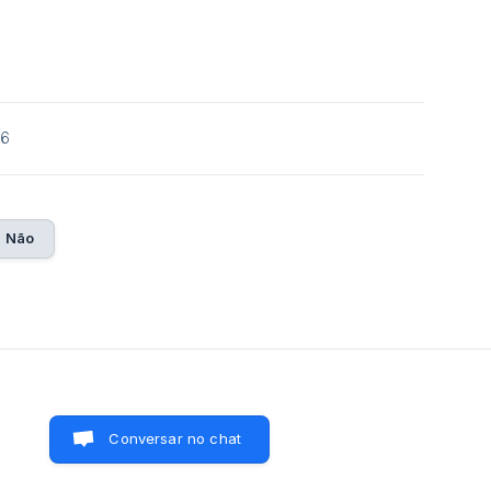
26
Não
Conversar no chat