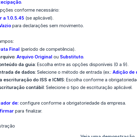
tecipação
.
opções conforme necessário:
r a 1.0.5.45
(se aplicável).
Vazio
para declarações sem movimento.
ampos:
ata Final
(período de competência).
arquivo
:
Arquivo Original
ou
Substituto
.
onteúdo da guia
: Escolha entre as opções disponíveis (0 a 9).
ntrada de dados
: Selecione o método de entrada (ex.:
Adição de 
da escrituração do ISS e ICMS
: Escolha conforme a obrigatoried
scrituração contábil
: Selecione o tipo de escrituração aplicável.
cador de:
configure conforme a obrigatoriedade da empresa.
firmar
para finalizar.