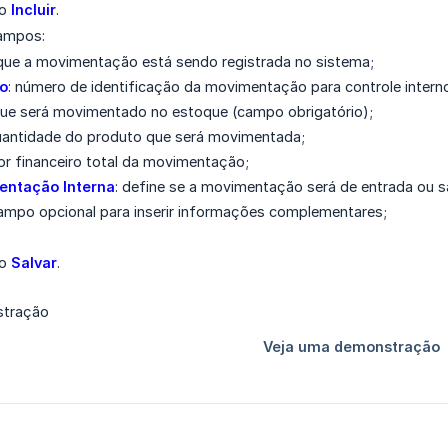
ão
Incluir
.
ampos:
que a movimentação está sendo registrada no sistema;
o
: número de identificação da movimentação para controle intern
 que será movimentado no estoque (campo obrigatório);
uantidade do produto que será movimentada;
lor financeiro total da movimentação;
entação Interna
: define se a movimentação será de entrada ou s
campo opcional para inserir informações complementares;
ão
Salvar
.