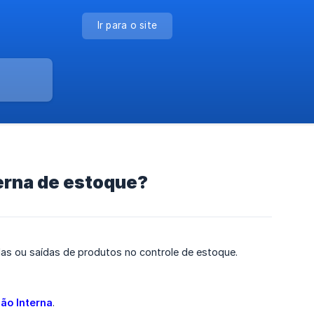
Ir para o site
erna de estoque?
das ou saídas de produtos no controle de estoque.
ão Interna
.