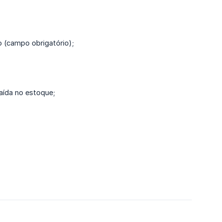
o (campo obrigatório);
aída no estoque;