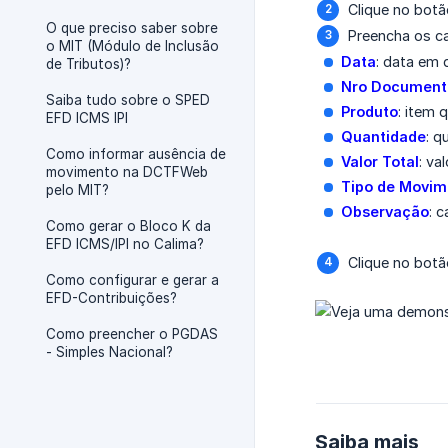
Clique no bot
O que preciso saber sobre
Preencha os c
o MIT (Módulo de Inclusão
Data
: data em 
de Tributos)?
Nro Document
Saiba tudo sobre o SPED
Produto
: item
EFD ICMS IPI
Quantidade
: q
Como informar ausência de
Valor Total
: va
movimento na DCTFWeb
Tipo de Movim
pelo MIT?
Observação
: 
Como gerar o Bloco K da
EFD ICMS/IPI no Calima?
Clique no bot
Como configurar e gerar a
EFD-Contribuições?
Como preencher o PGDAS
- Simples Nacional?
Saiba mais