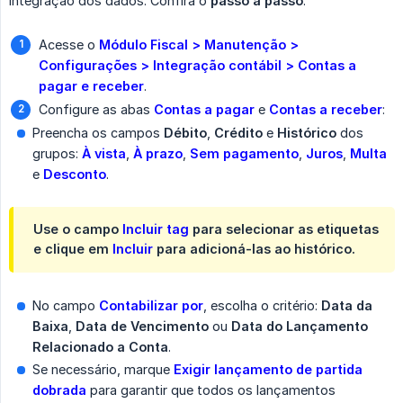
integração dos dados. Confira o
passo a passo
:
Acesse o
Módulo Fiscal > Manutenção > 
Configurações > Integração contábil > Contas a 
pagar e receber
.
Configure as abas
Contas a pagar
e
Contas a receber
:
Preencha os campos
Débito
,
Crédito
e
Histórico
dos
grupos:
À vista
,
À prazo
,
Sem pagamento
,
Juros
,
Multa
e
Desconto
.
Use o campo
Incluir tag
para selecionar as etiquetas
e clique em
Incluir
para adicioná-las ao histórico.
No campo
Contabilizar por
, escolha o critério:
Data da 
Baixa
,
Data de Vencimento
ou
Data do Lançamento 
Relacionado a Conta
.
Se necessário, marque
Exigir lançamento de partida 
dobrada
para garantir que todos os lançamentos