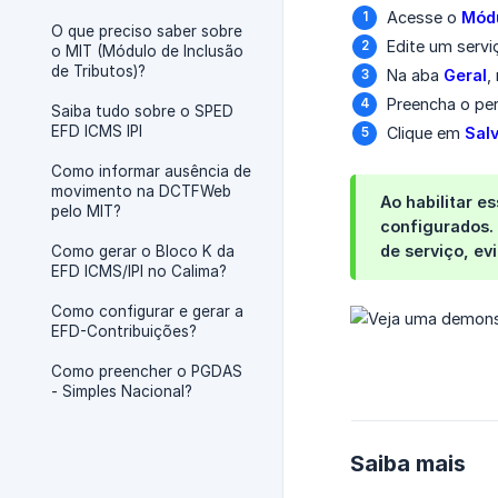
Acesse o
Módu
O que preciso saber sobre
Edite um servi
o MIT (Módulo de Inclusão
de Tributos)?
Na aba
Geral
,
Preencha o pe
Saiba tudo sobre o SPED
EFD ICMS IPI
Clique em
Sal
Como informar ausência de
movimento na DCTFWeb
Ao habilitar e
pelo MIT?
configurados. 
de serviço, ev
Como gerar o Bloco K da
EFD ICMS/IPI no Calima?
Como configurar e gerar a
EFD-Contribuições?
Como preencher o PGDAS
- Simples Nacional?
Saiba mais