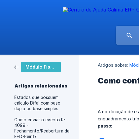
Artigos sobre:
Módu
Módulo Fiscal
Como confi
Artigos relacionados
Estados que possuem
cálculo Difal com base
dupla ou base simples
A notificação de e
enquadramento trib
Como enviar o evento R-
4099 -
passo
:
Fechamento/Reabertura da
EFD-Reinf?