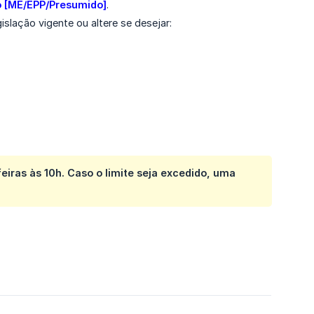
o [ME/EPP/Presumido]
.
slação vigente ou altere se desejar:
iras às 10h. Caso o limite seja excedido, uma