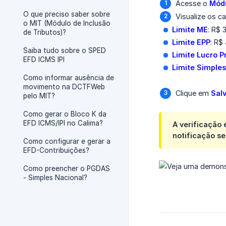
Acesse o
Módu
O que preciso saber sobre
Visualize os c
o MIT (Módulo de Inclusão
Limite ME
: R$ 
de Tributos)?
Limite EPP
: R$
Saiba tudo sobre o SPED
Limite Lucro 
EFD ICMS IPI
Limite Simples
Como informar ausência de
movimento na DCTFWeb
Clique em
Sal
pelo MIT?
Como gerar o Bloco K da
EFD ICMS/IPI no Calima?
A verificação 
notificação se
Como configurar e gerar a
EFD-Contribuições?
Como preencher o PGDAS
- Simples Nacional?