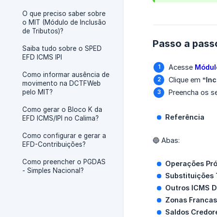
O que preciso saber sobre
o MIT (Módulo de Inclusão
de Tributos)?
Passo a pass
Saiba tudo sobre o SPED
EFD ICMS IPI
Acesse
Módul
Como informar ausência de
Clique em
“Inc
movimento na DCTFWeb
pelo MIT?
Preencha os s
Como gerar o Bloco K da
Referência
EFD ICMS/IPI no Calima?
Como configurar e gerar a
🔵 Abas:
EFD-Contribuições?
Como preencher o PGDAS
Operações Pró
- Simples Nacional?
Substituições 
Outros ICMS D
Zonas Francas
Saldos Credor