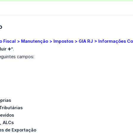
o
o Fiscal > Manutenção > Impostos > GIA RJ > Informações 
luir ➕”
.
eguintes campos:
prias
Tributárias
evidos
, ALCs
es de Exportação