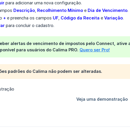
uir
para adicionar uma nova configuração.
campos
Descrição
,
Recolhimento Mínimo
e
Dia de Vencimento
.
ão
+
e preencha os campos
UF
,
Código da Receita
e
Variação
.
var
para concluir o cadastro.
eber alertas de vencimento de impostos pelo Connect, ative a
sponível para usuários do Calima PRO.
Quero ser Pro!
ões padrões do Calima não podem ser alteradas.