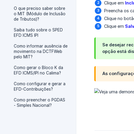
Clique em
Incl
O que preciso saber sobre
Preencha os 
o MIT (Módulo de Inclusão
Clique no bot
de Tributos)?
Clique em
Sal
Saiba tudo sobre o SPED
EFD ICMS IPI
Se desejar rec
Como informar ausência de
opção está di
movimento na DCTFWeb
pelo MIT?
Como gerar o Bloco K da
EFD ICMS/IPI no Calima?
As configuraç
Como configurar e gerar a
EFD-Contribuições?
Como preencher o PGDAS
- Simples Nacional?