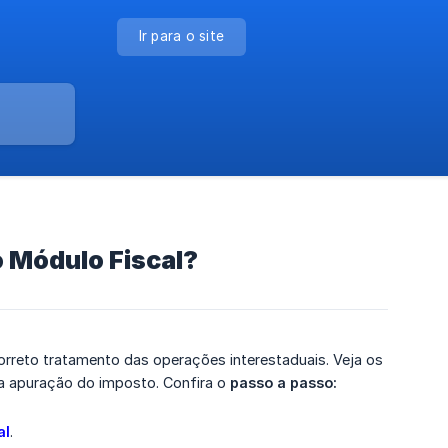
Ir para o site
 Módulo Fiscal?
orreto tratamento das operações interestaduais. Veja os
na apuração do imposto. Confira o
passo a passo:
al
.