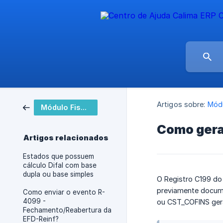
Artigos sobre:
Módu
Módulo Fiscal
Como gera
Artigos relacionados
Estados que possuem
cálculo Difal com base
dupla ou base simples
O Registro C199 do
previamente docume
Como enviar o evento R-
4099 -
ou CST_COFINS gera
Fechamento/Reabertura da
EFD-Reinf?