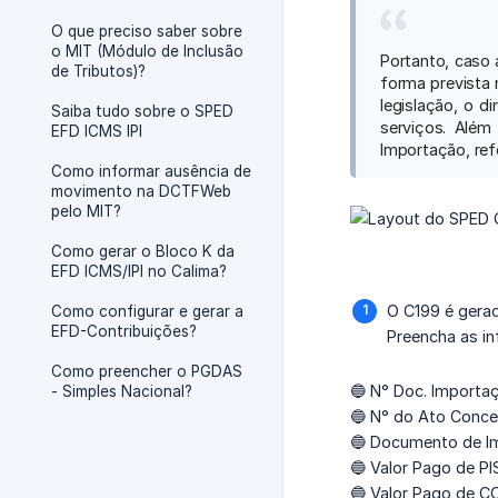
O que preciso saber sobre
o MIT (Módulo de Inclusão
Portanto, caso 
de Tributos)?
forma prevista 
legislação, o d
Saiba tudo sobre o SPED
serviços. Alé
EFD ICMS IPI
Importação, refe
Como informar ausência de
movimento na DCTFWeb
pelo MIT?
Como gerar o Bloco K da
EFD ICMS/IPI no Calima?
O C199 é gerad
Como configurar e gerar a
EFD-Contribuições?
Preencha as i
Como preencher o PGDAS
🔵 N° Doc. Importa
- Simples Nacional?
🔵 N° do Ato Conce
🔵 Documento de I
🔵 Valor Pago de PI
🔵 Valor Pago de C