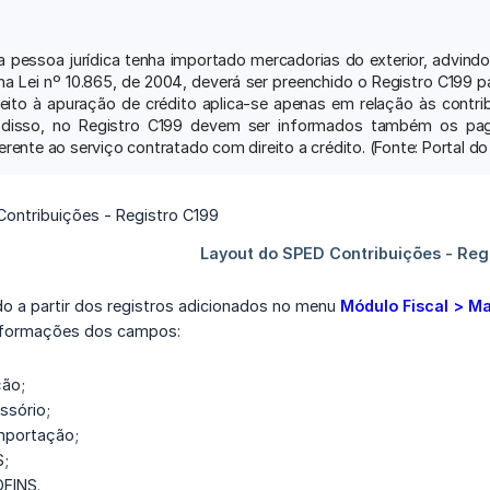
a pessoa jurídica tenha importado mercadorias do exterior, advindos
na Lei nº 10.865, de 2004, deverá ser preenchido o Registro C199 p
ireito à apuração de crédito aplica-se apenas em relação às cont
m disso, no Registro C199 devem ser informados também os pa
rente ao serviço contratado com direito a crédito. (Fonte: Portal d
o a partir dos registros adicionados no menu
Módulo Fiscal > M
nformações dos campos:
ção;
ssório;
mportação;
S;
OFINS.