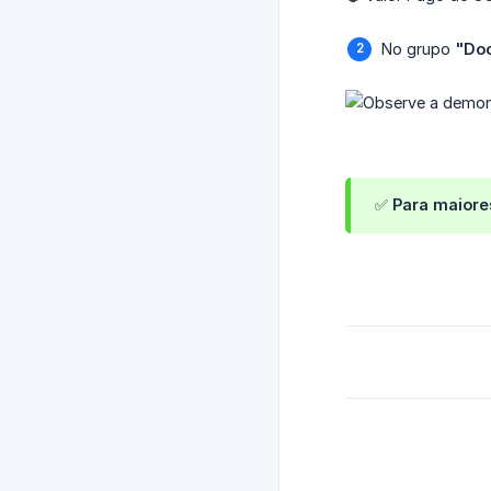
No grupo
"Doc
✅ Para maiore