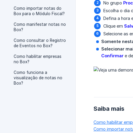
No grupo
Proc
Como importar notas do
Escolha o dia
Box para o Módulo Fiscal?
Defina a hora
Como manifestar notas no
Clique em
Sal
Box?
Selecione as e
Como consultar o Registro
Somente nest
de Eventos no Box?
Selecionar ma
Confirmar
e d
Como habilitar empresas
no Box?
Como funciona a
visualização de notas no
Box?
Saiba mais
Como habilitar emp
Como importar nota