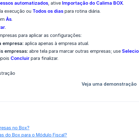
essos automatizados
, ative
Importação do Calima BOX
.
 da execução ou
Todos os dias
para rotina diária.
 em
Às
.
var
.
mpresas para aplicar as configurações:
a empresa:
aplica apenas à empresa atual.
is empresas:
abre tela para marcar outras empresas; use
Selecio
epois
Concluir
para finalizar.
resas no Box?
s do Box para o Módulo Fiscal?