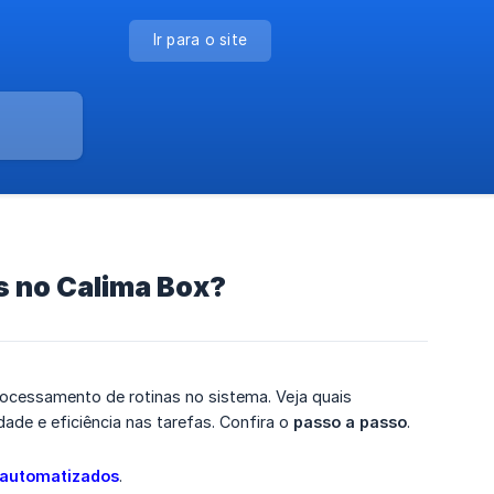
Ir para o site
 no Calima Box?
ocessamento de rotinas no sistema. Veja quais
de e eficiência nas tarefas. Confira o
passo a passo
.
 automatizados
.