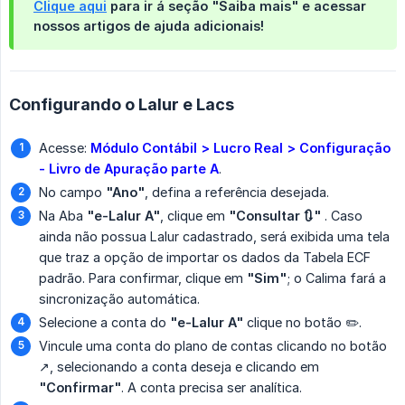
Clique aqui
para ir á seção "Saiba mais" e acessar
nossos artigos de ajuda adicionais!
Configurando o Lalur e Lacs
Acesse:
Módulo Contábil > Lucro Real > Configuração 
- Livro de Apuração parte A
.
No campo
"Ano"
, defina a referência desejada.
Na Aba
"e-Lalur A"
, clique em
"Consultar 🔃"
. Caso
ainda não possua Lalur cadastrado, será exibida uma tela
que traz a opção de importar os dados da Tabela ECF
padrão. Para confirmar, clique em
"Sim"
; o Calima fará a
sincronização automática.
Selecione a conta do
"e-Lalur A"
clique no botão ✏️.
Vincule uma conta do plano de contas clicando no botão
↗️, selecionando a conta deseja e clicando em
"Confirmar"
. A conta precisa ser analítica.