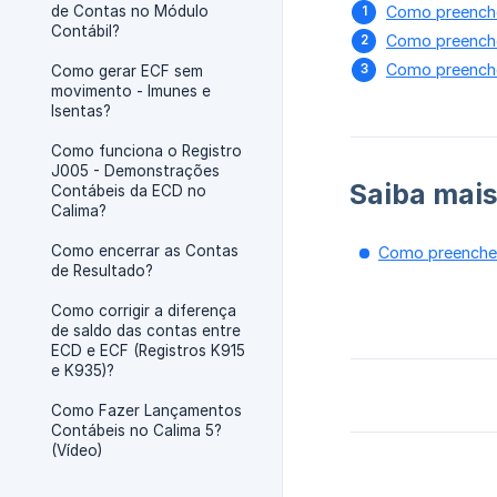
de Contas no Módulo
Como preenche
Contábil?
Como preenche
Como preenche
Como gerar ECF sem
movimento - Imunes e
Isentas?
Como funciona o Registro
J005 - Demonstrações
Saiba mais
Contábeis da ECD no
Calima?
Como encerrar as Contas
Como preencher
de Resultado?
Como corrigir a diferença
de saldo das contas entre
ECD e ECF (Registros K915
e K935)?
Como Fazer Lançamentos
Contábeis no Calima 5?
(Vídeo)