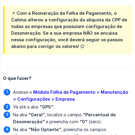
📌 Com a Reoneração da Folha de Pagamento, o
Calima alterou a configuração da alíquota da CPP de
todas as empresas que possuíam configuração de
Desoneração. Se a sua empresa
NÃO
se encaixa
nessa configuração, você deverá seguir os passos
abaixo para corrigir os valores! 😉
O que fazer?
Acesse o
Módulo Folha de Pagamento > Manutenção 
> Configurações > Empresa
.
Vá até a aba
"GPS"
.
Na aba
"Geral"
, localize o campo
"Percentual de 
Desoneração"
e preencha com
"0"
(zero).
Na aba
"Não Optante"
, preencha os campos