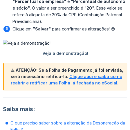
"Percentual da empresa"
e
"Percentual de autônomo 
e sócio"
. O valor a ser preenchido é
"20"
. Esse valor se
refere à alíquota de 20% da CPP (Contribuição Patronal
Previdenciária).
Clique em
"Salvar"
para confirmar as alterações! 😉
⚠️
ATENÇÃO:
Se a Folha de Pagamento já foi enviada,
será necessário retificá-la.
Clique aqui e saiba como
reabrir e retificar uma Folha já fechada no eSocial.
Saiba mais:
O que preciso saber sobre a alteração da Desoneração da
Folha?