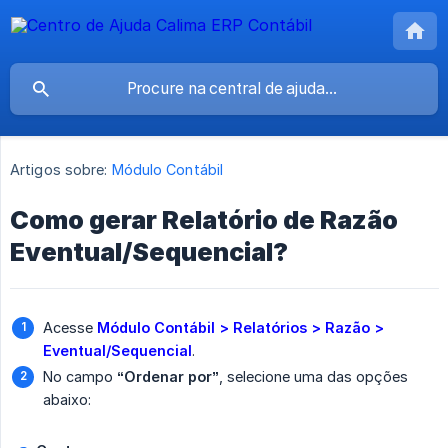
Artigos sobre:
Módulo Contábil
Como gerar Relatório de Razão
Eventual/Sequencial?
Acesse
Módulo Contábil > Relatórios > Razão > 
Eventual/Sequencial
.
No campo
“Ordenar por”
, selecione uma das opções
abaixo: