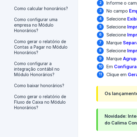
Informe o ca
Como calcular honorários?
No campo
Em
Selecione
Exib
Como configurar uma
empresa no Módulo
Selecione
Impr
Honorários?
Selecione
Impr
Como gerar o relatório de
Marque
Separa
Contas a Pagar no Módulo
Selecione
Impr
Honorários?
Marque
Agrup
Como configurar a
Em
Configuraç
integração contábil no
Clique em
Ger
Módulo Honorários?
Como baixar honorários?
Os lançamento
Como gerar o relatório de
Fluxo de Caixa no Módulo
Honorários?
Novidade: Int
do
Calima Con