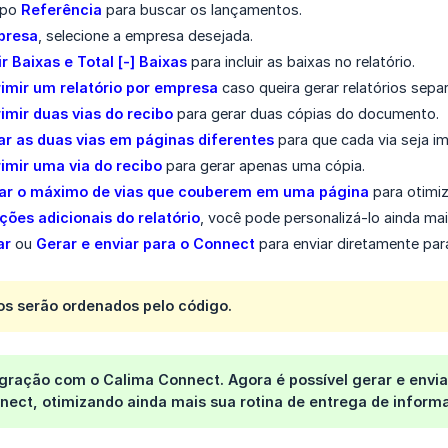
mpo
Referência
para buscar os lançamentos.
presa
, selecione a empresa desejada.
ir Baixas e Total [-] Baixas
para incluir as baixas no relatório.
imir um relatório por empresa
caso queira gerar relatórios sepa
imir duas vias do recibo
para gerar duas cópias do documento.
r as duas vias em páginas diferentes
para que cada via seja i
imir uma via do recibo
para gerar apenas uma cópia.
ar o máximo de vias que couberem em uma página
para otimiz
ões adicionais do relatório
, você pode personalizá-lo ainda mai
ar
ou
Gerar e enviar para o Connect
para enviar diretamente para
s serão ordenados pelo código.
egração com o Calima Connect.
Agora é possível
gerar e envi
nect
, otimizando ainda mais sua rotina de entrega de infor