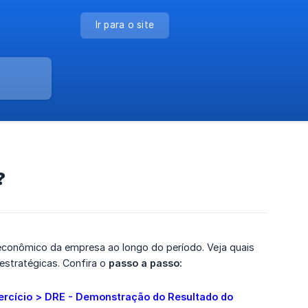
Ir para o site
?
econômico da empresa ao longo do período. Veja quais
estratégicas. Confira o
passo a passo:
ercício > DRE - Demonstração do Resultado do 