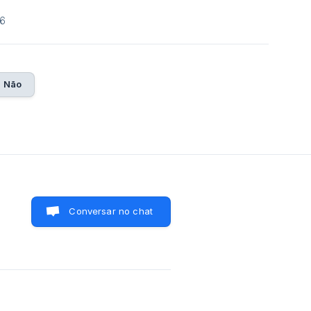
26
Não
Conversar no chat