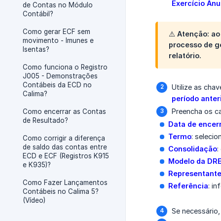
Exercício Anu
de Contas no Módulo
Contábil?
Como gerar ECF sem
⚠️ Atenção: ao
movimento - Imunes e
processo de g
Isentas?
relatório.
Como funciona o Registro
J005 - Demonstrações
Contábeis da ECD no
Utilize as cha
Calima?
período anter
Preencha os ca
Como encerrar as Contas
de Resultado?
Data de ence
Termo
: seleci
Como corrigir a diferença
de saldo das contas entre
Consolidação
:
ECD e ECF (Registros K915
Modelo da DR
e K935)?
Representant
Como Fazer Lançamentos
Referência
: i
Contábeis no Calima 5?
(Vídeo)
Se necessário