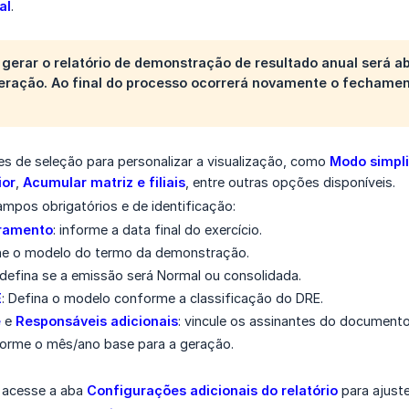
al
.
 gerar o relatório de demonstração de resultado anual será 
eração. Ao final do processo ocorrerá novamente o fechamen
ves de seleção para personalizar a visualização, como
Modo simpli
ior
,
Acumular matriz e filiais
, entre outras opções disponíveis.
mpos obrigatórios e de identificação:
rramento
: informe a data final do exercício.
one o modelo do termo da demonstração.
 defina se a emissão será Normal ou consolidada.
E
: Defina o modelo conforme a classificação do DRE.
e
e
Responsáveis adicionais
: vincule os assinantes do documento
nforme o mês/ano base para a geração.
, acesse a aba
Configurações adicionais do relatório
para ajust