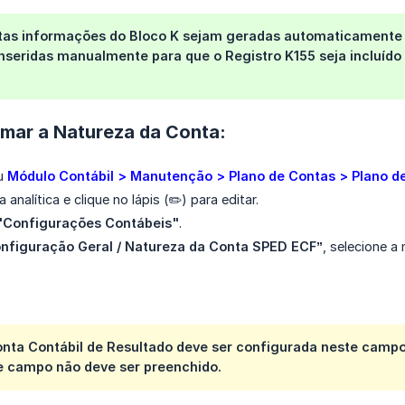
as informações do Bloco K sejam geradas automaticamente
nseridas manualmente para que o Registro K155 seja incluído
rmar a Natureza da Conta:
u
Módulo Contábil > Manutenção > Plano de Contas > Plano d
 analítica e clique no lápis (✏️) para editar.
"Configurações Contábeis"
.
nfiguração Geral / Natureza da Conta SPED ECF”
, selecione a
onta Contábil de Resultado deve ser configurada neste cam
te campo não deve ser preenchido.