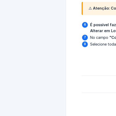
⚠️
Atenção:
Co
É possível fa
Alterar em Lo
No campo
"Co
Selecione toda