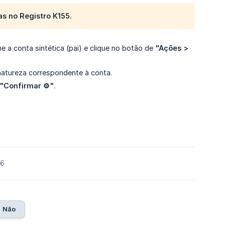
as
no Registro K155.
one a conta sintética (pai) e clique no botão de
"Ações > 
natureza correspondente à conta.
"Confirmar ⚙️"
.
26
Não