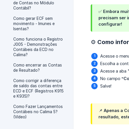
de Contas no Módulo
Contábil?
✅ Embora muit
precisam ser i
Como gerar ECF sem
movimento - Imunes e
configurar!
Isentas?
Como funciona o Registro
⚙️ Como info
J005 - Demonstrações
Contábeis da ECD no
Calima?
Acesse o men
Escolha a conta
Como encerrar as Contas
de Resultado?
Acesse a aba
No campo
“Co
Como corrigir a diferença
de saldo das contas entre
Salve!
ECD e ECF (Registros K915
e K935)?
Como Fazer Lançamentos
📌 Apenas a C
Contábeis no Calima 5?
resultado, es
(Vídeo)