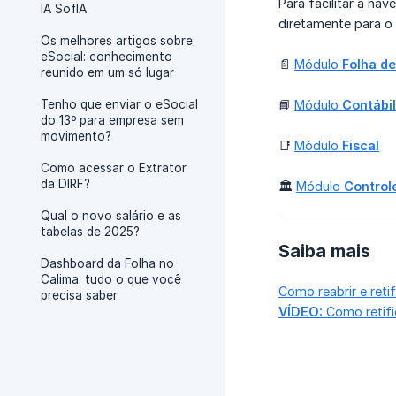
Para facilitar a na
IA SofIA
diretamente para o
Os melhores artigos sobre
eSocial: conhecimento
📄
Módulo
Folha d
reunido em um só lugar
Tenho que enviar o eSocial
📘
Módulo
Contábil
do 13º para empresa sem
movimento?
📑
Módulo
Fiscal
Como acessar o Extrator
da DIRF?
🏛️
Módulo
Control
Qual o novo salário e as
tabelas de 2025?
Saiba mais
Dashboard da Folha no
Calima: tudo o que você
Como reabrir e reti
precisa saber
VÍDEO:
Como retifi