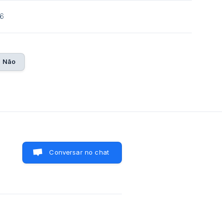
26
Não
Conversar no chat