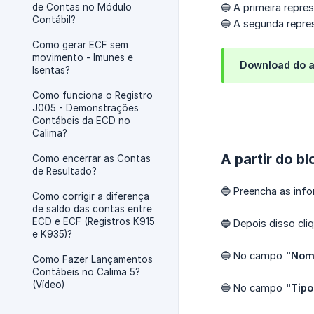
de Contas no Módulo
🔵 A primeira repre
Contábil?
🔵 A segunda repres
Como gerar ECF sem
movimento - Imunes e
Download do a
Isentas?
Como funciona o Registro
J005 - Demonstrações
Contábeis da ECD no
Calima?
A partir do b
Como encerrar as Contas
de Resultado?
🔵 Preencha as inf
Como corrigir a diferença
de saldo das contas entre
ECD e ECF (Registros K915
🔵 Depois disso cl
e K935)?
🔵 No campo
"Nom
Como Fazer Lançamentos
Contábeis no Calima 5?
(Vídeo)
🔵 No campo
"Tipo