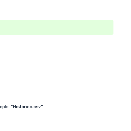
mplo:
"Historico.csv"