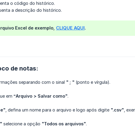
senta o código do histórico.
enta a descrição do histórico.
rquivo Excel de exemplo,
CLIQUE AQUI
.
loco de notas:
ormações separando com o sinal
" ; "
(ponto e vírgula).
ique em
“Arquivo > Salvar como"
.
e"
, defina um nome para o arquivo e logo após digite
".csv"
, exe
"
selecione a opção
"Todos os arquivos"
.