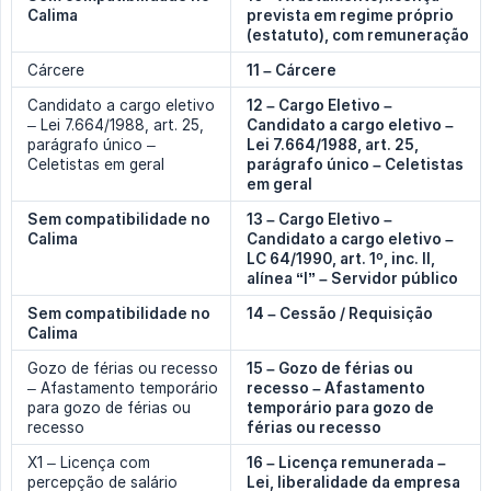
Calima
prevista em regime próprio 
(estatuto), com remuneração
Cárcere
11 – Cárcere
Candidato a cargo eletivo
12 – Cargo Eletivo – 
– Lei 7.664/1988, art. 25,
Candidato a cargo eletivo – 
parágrafo único –
Lei 7.664/1988, art. 25, 
Celetistas em geral
parágrafo único – Celetistas 
em geral
Sem compatibilidade no 
13 – Cargo Eletivo – 
Calima
Candidato a cargo eletivo – 
LC 64/1990, art. 1º, inc. II, 
alínea “l” – Servidor público
Sem compatibilidade no 
14 – Cessão / Requisição
Calima
Gozo de férias ou recesso
15 – Gozo de férias ou 
– Afastamento temporário
recesso – Afastamento 
para gozo de férias ou
temporário para gozo de 
recesso
férias ou recesso
X1 – Licença com
16 – Licença remunerada – 
percepção de salário
Lei, liberalidade da empresa 