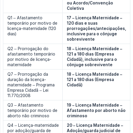
ou Acordo/Convenção 
Coletiva
Q1 – Afastamento
17 – Licença Maternidade – 
temporário por motivo de
120 dias e suas 
licença-maternidade (120
prorrogações/antecipações, 
dias)
inclusive para o cônjuge 
sobrevivente
Q2 – Prorrogação do
18 – Licença Maternidade – 
afastamento temporário
121 a 180 dias (Empresa 
por motivo de licença-
Cidadã), inclusive para o 
maternidade
cônjuge sobrevivente
Q7 – Prorrogação da
18 – Licença Maternidade – 
duração da licença-
121 a 180 dias (Empresa 
maternidade – Programa
Cidadã)
Empresa Cidadã – Lei
11.770/2008
Q3 – Afastamento
19 – Licença Maternidade – 
temporário por motivo de
Afastamento por aborto não 
aborto não criminoso
criminoso
Q4 – Licença-maternidade
20 – Licença Maternidade – 
por adoção/guarda de
Adoção/guarda judicial de 