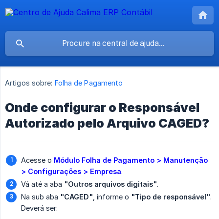
Artigos sobre:
Folha de Pagamento
Onde configurar o Responsável
Autorizado pelo Arquivo CAGED?
Acesse o
Módulo Folha de Pagamento > Manutenção 
> Configurações > Empresa
.
Vá até a aba
"Outros arquivos digitais"
.
Na sub aba
"CAGED"
, informe o
"Tipo de responsável"
.
Deverá ser: